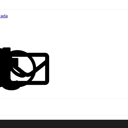
zada
ook
LinkedIn
Reddit
Pinterest
Tumblr
WhatsApp
Email