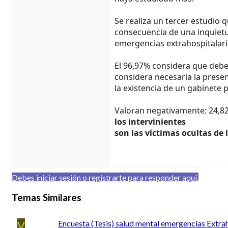
Se realiza un tercer estudio 
consecuencia de una inquietud 
emergencias extrahospitalari
El 96,97% considera que debe
considera necesaria la prese
la existencia de un gabinete 
Valoran negativamente: 24,82%
los intervinientes
son las víctimas ocultas de
Debes iniciar sesión o registrarte para responder aquí.
Temas Similares
V
Encuesta (Tesis) salud mental emergencias Extrah