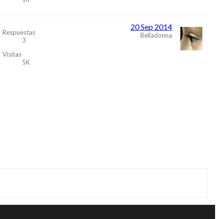
20 Sep 2014
Respuestas
Belladonna
3
Visitas
5K