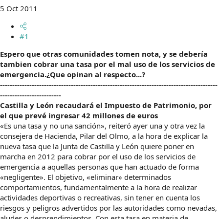
t
o
5 Oct 2011
e
m
a
#1
Espero que otras comunidades tomen nota, y se debería
tambien cobrar una tasa por el mal uso de los servicios de
emergencia.¿Que opinan al respecto...?
-----------------------------------------------------------------------------------------
-------------------------
Castilla y León recaudará el Impuesto de Patrimonio, por
el que prevé ingresar 42 millones de euros
«Es una tasa y no una sanción», reiteró ayer una y otra vez la
consejera de Hacienda, Pilar del Olmo, a la hora de explicar la
nueva tasa que la Junta de Castilla y León quiere poner en
marcha en 2012 para cobrar por el uso de los servicios de
emergencia a aquellas personas que han actuado de forma
«negligente». El objetivo, «eliminar» determinados
comportamientos, fundamentalmente a la hora de realizar
actividades deportivas o recreativas, sin tener en cuenta los
riesgos y peligros advertidos por las autoridades como nevadas,
aludes o desprendimientos. Con esta tasa en materia de