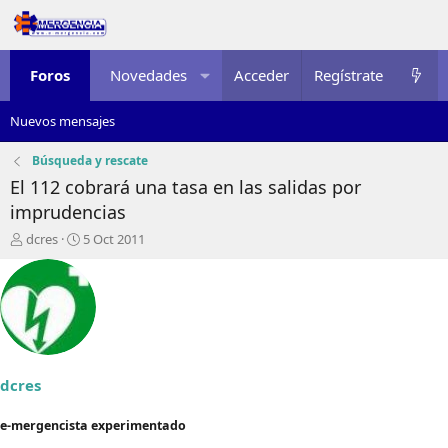
Foros
Novedades
Acceder
Multimedia
Regístrate
Recursos
Nuevos mensajes
Búsqueda y rescate
El 112 cobrará una tasa en las salidas por
imprudencias
I
F
dcres
5 Oct 2011
n
e
i
c
c
h
i
a
a
d
d
e
o
i
r
n
dcres
d
i
e
c
e-mergencista experimentado
l
i