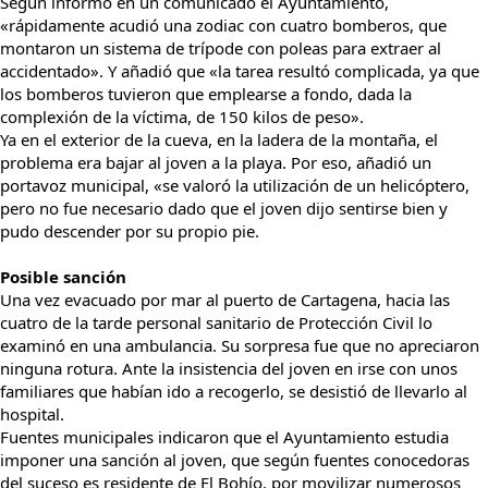
Según informó en un comunicado el Ayuntamiento,
«rápidamente acudió una zodiac con cuatro bomberos, que
montaron un sistema de trípode con poleas para extraer al
accidentado». Y añadió que «la tarea resultó complicada, ya que
los bomberos tuvieron que emplearse a fondo, dada la
complexión de la víctima, de 150 kilos de peso».
Ya en el exterior de la cueva, en la ladera de la montaña, el
problema era bajar al joven a la playa. Por eso, añadió un
portavoz municipal, «se valoró la utilización de un helicóptero,
pero no fue necesario dado que el joven dijo sentirse bien y
pudo descender por su propio pie.
Posible sanción
Una vez evacuado por mar al puerto de Cartagena, hacia las
cuatro de la tarde personal sanitario de Protección Civil lo
examinó en una ambulancia. Su sorpresa fue que no apreciaron
ninguna rotura. Ante la insistencia del joven en irse con unos
familiares que habían ido a recogerlo, se desistió de llevarlo al
hospital.
Fuentes municipales indicaron que el Ayuntamiento estudia
imponer una sanción al joven, que según fuentes conocedoras
del suceso es residente de El Bohío, por movilizar numerosos