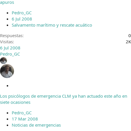
apuros
Pedro_GC
6 Jul 2008
Salvamento marítimo y rescate acuático
Respuestas
0
Visitas
2K
6 Jul 2008
Pedro_GC
C
e
Los psicólogos de emergencia CLM ya han actuado este año en
r
siete ocasiones
r
a
Pedro_GC
d
17 Mar 2008
o
Noticias de emergencias