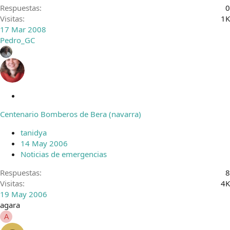
Respuestas
0
Visitas
1K
17 Mar 2008
Pedro_GC
C
e
Centenario Bomberos de Bera (navarra)
r
r
tanidya
a
14 May 2006
d
Noticias de emergencias
o
Respuestas
8
Visitas
4K
19 May 2006
agara
A