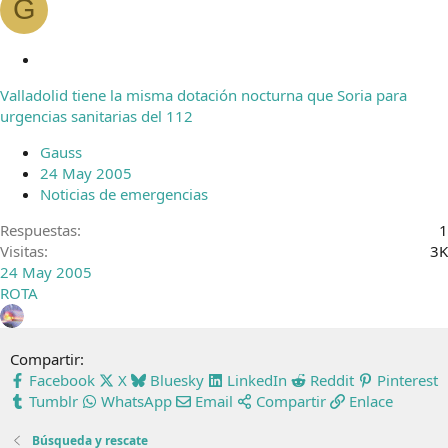
G
C
e
Valladolid tiene la misma dotación nocturna que Soria para
r
urgencias sanitarias del 112
r
a
Gauss
d
24 May 2005
o
Noticias de emergencias
Respuestas
1
Visitas
3K
24 May 2005
ROTA
Compartir:
Facebook
X
Bluesky
LinkedIn
Reddit
Pinterest
Tumblr
WhatsApp
Email
Compartir
Enlace
Búsqueda y rescate