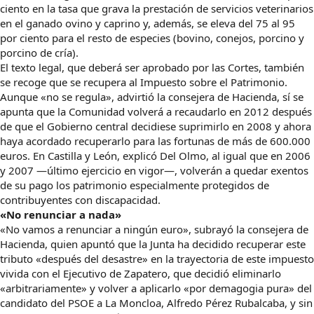
ciento en la tasa que grava la prestación de servicios veterinarios
en el ganado ovino y caprino y, además, se eleva del 75 al 95
por ciento para el resto de especies (bovino, conejos, porcino y
porcino de cría).
El texto legal, que deberá ser aprobado por las Cortes, también
se recoge que se recupera al Impuesto sobre el Patrimonio.
Aunque «no se regula», advirtió la consejera de Hacienda, sí se
apunta que la Comunidad volverá a recaudarlo en 2012 después
de que el Gobierno central decidiese suprimirlo en 2008 y ahora
haya acordado recuperarlo para las fortunas de más de 600.000
euros. En Castilla y León, explicó Del Olmo, al igual que en 2006
y 2007 —último ejercicio en vigor—, volverán a quedar exentos
de su pago los patrimonio especialmente protegidos de
contribuyentes con discapacidad.
«No renunciar a nada»
«No vamos a renunciar a ningún euro», subrayó la consejera de
Hacienda, quien apuntó que la Junta ha decidido recuperar este
tributo «después del desastre» en la trayectoria de este impuesto
vivida con el Ejecutivo de Zapatero, que decidió eliminarlo
«arbitrariamente» y volver a aplicarlo «por demagogia pura» del
candidato del PSOE a La Moncloa, Alfredo Pérez Rubalcaba, y sin