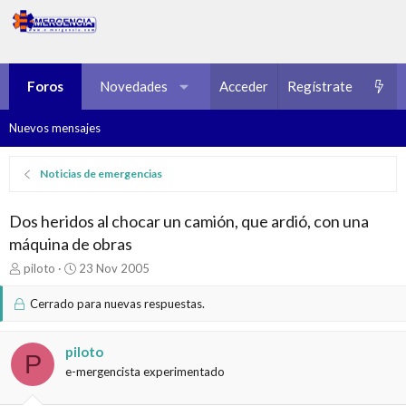
Foros
Novedades
Multimedia
Acceder
Regístrate
Recursos
Nuevos mensajes
Noticias de emergencias
Dos heridos al chocar un camión, que ardió, con una
máquina de obras
I
F
piloto
23 Nov 2005
n
e
i
c
Cerrado para nuevas respuestas.
c
h
i
a
a
d
piloto
P
d
e
e-mergencista experimentado
o
i
r
n