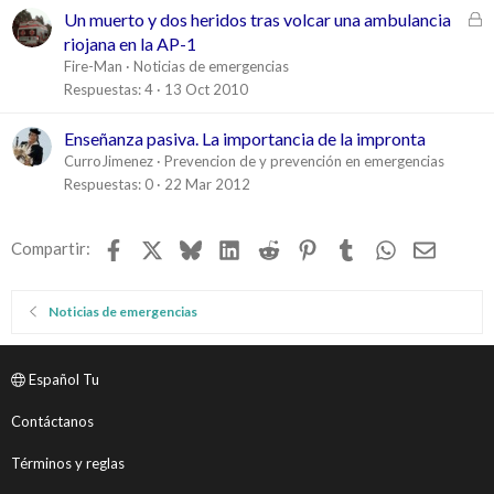
a
C
Un muerto y dos heridos tras volcar una ambulancia
d
e
riojana en la AP-1
o
r
Fire-Man
Noticias de emergencias
r
Respuestas
4
13 Oct 2010
a
d
Enseñanza pasiva. La importancia de la impronta
o
CurroJimenez
Prevencion de y prevención en emergencias
Respuestas
0
22 Mar 2012
Facebook
X
Bluesky
LinkedIn
Reddit
Pinterest
Tumblr
WhatsApp
Email
Compartir:
Noticias de emergencias
Español Tu
Contáctanos
Términos y reglas