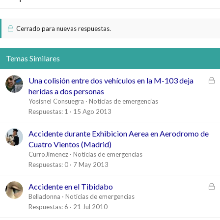
Cerrado para nuevas respuestas.
Temas Similares
C
Una colisión entre dos vehículos en la M-103 deja
e
heridas a dos personas
r
Yosisnel Consuegra
Noticias de emergencias
r
Respuestas
1
15 Ago 2013
a
d
Accidente durante Exhibicion Aerea en Aerodromo de
o
Cuatro Vientos (Madrid)
CurroJimenez
Noticias de emergencias
Respuestas
0
7 May 2013
C
Accidente en el Tibidabo
e
Belladonna
Noticias de emergencias
r
Respuestas
6
21 Jul 2010
r