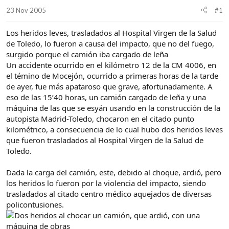
d
i
23 Nov 2005
#1
e
c
l
i
Los heridos leves, trasladados al Hospital Virgen de la Salud
t
o
e
de Toledo, lo fueron a causa del impacto, que no del fuego,
m
surgido porque el camión iba cargado de leña
a
Un accidente ocurrido en el kilómetro 12 de la CM 4006, en
el témino de Mocejón, ocurrido a primeras horas de la tarde
de ayer, fue más apataroso que grave, afortunadamente. A
eso de las 15’40 horas, un camión cargado de leña y una
máquina de las que se esyán usando en la construcción de la
autopista Madrid-Toledo, chocaron en el citado punto
kilométrico, a consecuencia de lo cual hubo dos heridos leves
que fueron trasladados al Hospital Virgen de la Salud de
Toledo.
Dada la carga del camión, este, debido al choque, ardió, pero
los heridos lo fueron por la violencia del impacto, siendo
trasladados al citado centro médico aquejados de diversas
policontusiones.