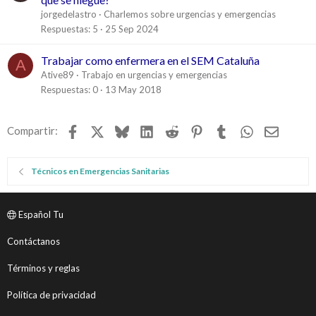
jorgedelastro
Charlemos sobre urgencias y emergencias
Respuestas
5
25 Sep 2024
Trabajar como enfermera en el SEM Cataluña
A
Ative89
Trabajo en urgencias y emergencias
Respuestas
0
13 May 2018
Facebook
X
Bluesky
LinkedIn
Reddit
Pinterest
Tumblr
WhatsApp
Email
Compartir:
Técnicos en Emergencias Sanitarias
Español Tu
Contáctanos
Términos y reglas
Política de privacidad