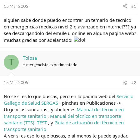
d
i
15 Mar 2005
#1
e
c
l
i
alguien sabe donde puedo encontrar un temario de tecnico
t
o
e
en emergencias medicas nivel 2 o avanzado en internet??? ya
m
sea descargandolo del emule u online en alguna pagina web?
a
muchas gracias por adelantado!
Tolosa
T
e-mergencista experimentado
15 Mar 2005
#2
No se si es lo que buscas, pero en la pagina web del
Servicio
Gallego de Salud SERGAS
, pinchas en Publicaciones ->
Urgencias sanitarias , y ahi tienes
Manual del técnico en
transporte sanitario
,
Manual del técnico en transporte
sanitario (TTS). TEST
, y
Guía de actuación del técnico en
transporte sanitario
A ver si es eso lo que buscas, o al menos te puede ayudar.