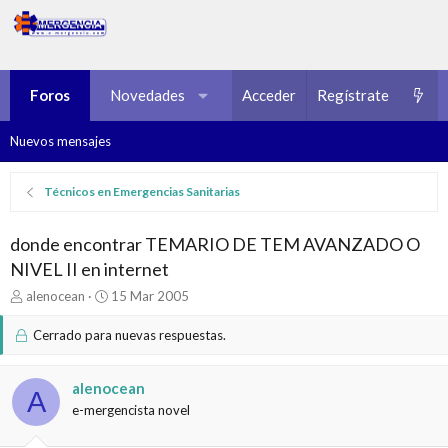
Foros
Novedades
Multimedia
Acceder
Regístrate
Recursos
Nuevos mensajes
Técnicos en Emergencias Sanitarias
donde encontrar TEMARIO DE TEM AVANZADO O
NIVEL II en internet
I
F
alenocean
15 Mar 2005
n
e
i
c
Cerrado para nuevas respuestas.
c
h
i
a
a
d
alenocean
A
d
e
e-mergencista novel
o
i
r
n