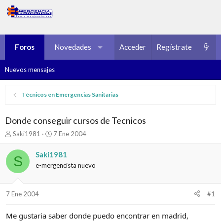
Foros
Novedades
Multimedia
Acceder
Regístrate
Recursos
Nuevos mensajes
Técnicos en Emergencias Sanitarias
Donde conseguir cursos de Tecnicos
I
F
Saki1981
7 Ene 2004
n
e
i
c
Saki1981
S
c
h
e-mergencista nuevo
i
a
a
d
d
e
7 Ene 2004
#1
o
i
r
n
d
i
Me gustaria saber donde puedo encontrar en madrid,