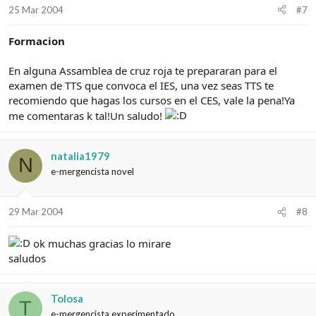
25 Mar 2004
#7
Formacion
En alguna Assamblea de cruz roja te prepararan para el
examen de TTS que convoca el IES, una vez seas TTS te
recomiendo que hagas los cursos en el CES, vale la pena!Ya
me comentaras k tal!Un saludo!
natalia1979
N
e-mergencista novel
29 Mar 2004
#8
ok muchas gracias lo mirare
saludos
Tolosa
T
e-mergencista experimentado