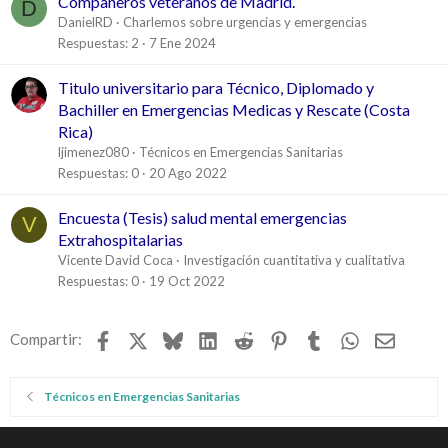
Compañeros veteranos de Madrid.
D
DanielRD
Charlemos sobre urgencias y emergencias
Respuestas
2
7 Ene 2024
Titulo universitario para Técnico, Diplomado y
Bachiller en Emergencias Medicas y Rescate (Costa
Rica)
ljimenez080
Técnicos en Emergencias Sanitarias
Respuestas
0
20 Ago 2022
Encuesta (Tesis) salud mental emergencias
V
Extrahospitalarias
Vicente David Coca
Investigación cuantitativa y cualitativa
Respuestas
0
19 Oct 2022
Facebook
X
Bluesky
LinkedIn
Reddit
Pinterest
Tumblr
WhatsApp
Email
Compartir:
Técnicos en Emergencias Sanitarias