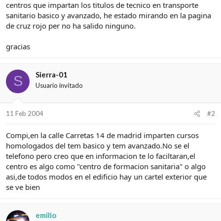
e
c
centros que impartan los titulos de tecnico en transporte
l
i
sanitario basico y avanzado, he estado mirando en la pagina
t
o
de cruz rojo per no ha salido ninguno.
e
m
gracias
a
Sierra-01
S
Usuario invitado
11 Feb 2004
#2
Compi,en la calle Carretas 14 de madrid imparten cursos
homologados del tem basico y tem avanzado.No se el
telefono pero creo que en informacion te lo faciltaran,el
centro es algo como "centro de formacion sanitaria" o algo
asi,de todos modos en el edificio hay un cartel exterior que
se ve bien
emilio