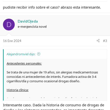
pudiste recibir info sobre el caso? abrazo esta interesante.
DavidOjeda
D
e-mergencista novel
16 Ene 2024
#3
Alejandromviel dijo:
Antecedentes personales:
Se trata de una mujer de 19 años, sin alergias medicamentosas
conocidas ni antecedentes de interés. Fumadora activa de 3-4
cigarrillos/día y consumo ocasional drogas diseño.
Historia clínica:
Acude a urgencias por dolor cervical y odinofagia, siendo triada
con un nivel IV a su ingreso. La paciente contaba el inicio del dolor
Interesante caso. Dada la historia de consumo de drogas de
hacía dos horas, de carácter progresivo, desde región submaxilar