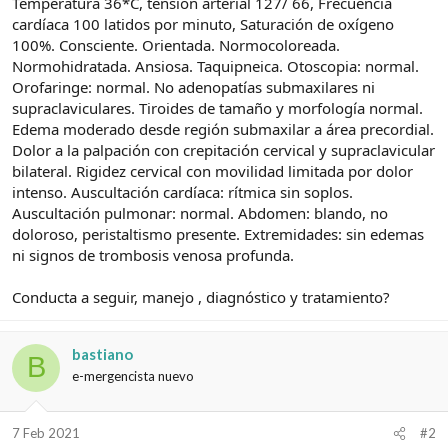
Temperatura 36*C, tensión arterial 127/ 66, Frecuencia
cardíaca 100 latidos por minuto, Saturación de oxígeno
100%. Consciente. Orientada. Normocoloreada.
Normohidratada. Ansiosa. Taquipneica. Otoscopia: normal.
Orofaringe: normal. No adenopatías submaxilares ni
supraclaviculares. Tiroides de tamaño y morfología normal.
Edema moderado desde región submaxilar a área precordial.
Dolor a la palpación con crepitación cervical y supraclavicular
bilateral. Rigidez cervical con movilidad limitada por dolor
intenso. Auscultación cardíaca: rítmica sin soplos.
Auscultación pulmonar: normal. Abdomen: blando, no
doloroso, peristaltismo presente. Extremidades: sin edemas
ni signos de trombosis venosa profunda.
Conducta a seguir, manejo , diagnóstico y tratamiento?
bastiano
B
e-mergencista nuevo
7 Feb 2021
#2