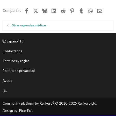
Facebook
X
Bluesky
LinkedIn
Reddit
Pinterest
Tumblr
WhatsApp
Email
Compartir:
Otras urgencias médicas
Español Tu
Contáctanos
Términos y reglas
Política de privacidad
Ayuda
R
S
S
®
Community platform by XenForo
© 2010-2025 XenForo Ltd.
Design by:
Pixel Exit