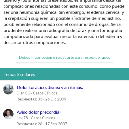
diseño y los síntomas presentados, es importante descartar
hasta área precordial, con sensación disneica, odinofagia y otalgia
complicaciones relacionadas con este consumo, como puede
exacerbada con los movimientos respiratorios. Negaba
ser una neumonía química. Sin embargo, el edema cervical y
traumatismo previo. Relataba que había estado trabajando como
camarera la noche previa y había realizado consumo de drogas de
la crepitación sugieren un posible síndrome de mediastino,
diseño (Cristal y Cocaína). También describía dos vómitos la tarde
posiblemente relacionado con el consumo de drogas. Sería
anterior mientras jugaba al fútbol.
prudente realizar una radiografía de tórax y una tomografía
computarizada para evaluar mejor la extensión del edema y
Exploración física:
descartar otras complicaciones.
en este portal
Temperatura 36*C, tensión arterial 127/ 66, Frecuencia cardíaca
100 latidos por minuto, Saturación de oxígeno 100%. Consciente.
Debes iniciar sesión o registrarte para responder aquí.
Orientada. Normocoloreada. Normohidratada. Ansiosa.
Taquipneica. Otoscopia: normal. Orofaringe: normal. No
adenopatías submaxilares ni supraclaviculares. Tiroides de tamaño
Temas Similares
y morfología normal. Edema moderado desde región submaxilar a
área precordial. Dolor a la palpación con crepitación cervical y
supraclavicular bilateral. Rigidez cervical con movilidad limitada
Dolor torácico, disnea y arritmias.
por dolor intenso. Auscultación cardíaca: rítmica sin soplos.
Elier CG
Casos Clínicos
Auscultación pulmonar: normal. Abdomen: blando, no doloroso,
Respuestas
33
26 Dic 2009
peristaltismo presente. Extremidades: sin edemas ni signos de
trombosis venosa profunda.
Aviso dolor precordial
Conducta a seguir, manejo , diagnóstico y tratamiento?
Javi78
Casos Clínicos
Respuestas
26
17 Sep 2007