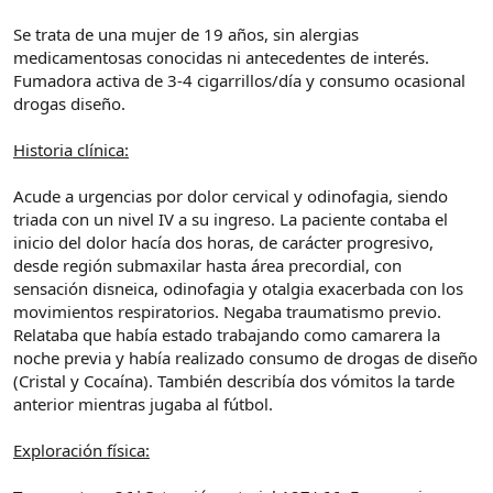
e
c
l
i
Se trata de una mujer de 19 años, sin alergias
t
o
medicamentosas conocidas ni antecedentes de interés.
e
Fumadora activa de 3-4 cigarrillos/día y consumo ocasional
m
drogas diseño.
a
Historia clínica:
Acude a urgencias por dolor cervical y odinofagia, siendo
triada con un nivel IV a su ingreso. La paciente contaba el
inicio del dolor hacía dos horas, de carácter progresivo,
desde región submaxilar hasta área precordial, con
sensación disneica, odinofagia y otalgia exacerbada con los
movimientos respiratorios. Negaba traumatismo previo.
Relataba que había estado trabajando como camarera la
noche previa y había realizado consumo de drogas de diseño
(Cristal y Cocaína). También describía dos vómitos la tarde
anterior mientras jugaba al fútbol.
Exploración física: