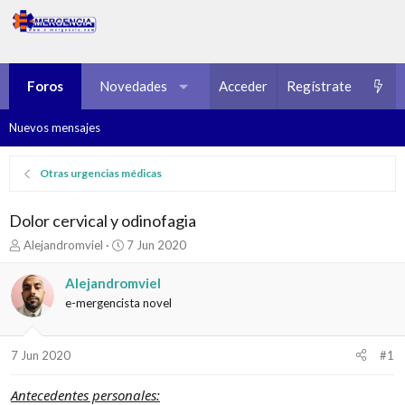
Foros
Novedades
Multimedia
Acceder
Regístrate
Recursos
Nuevos mensajes
Otras urgencias médicas
Dolor cervical y odinofagia
I
F
Alejandromviel
7 Jun 2020
n
e
i
c
Alejandromviel
c
h
e-mergencista novel
i
a
a
d
d
e
7 Jun 2020
#1
o
i
r
n
d
i
Antecedentes personales: