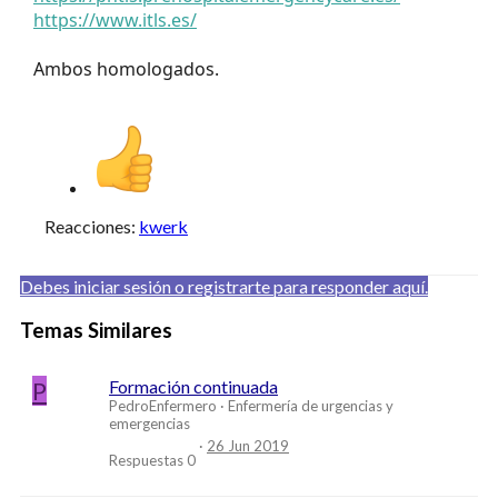
https://www.itls.es/
Ambos homologados.
Reacciones:
kwerk
Debes iniciar sesión o registrarte para responder aquí.
Temas Similares
P
Formación continuada
PedroEnfermero
Enfermería de urgencias y
emergencias
26 Jun 2019
Respuestas
0