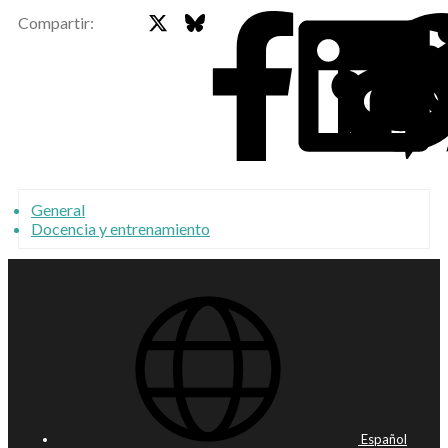
X
Bluesky
Faceb
Compartir:
General
Docencia y entrenamiento
Español