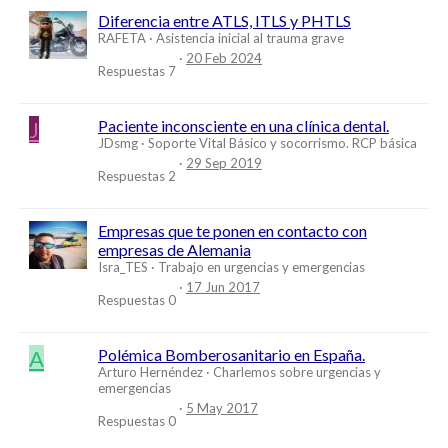
Diferencia entre ATLS, ITLS y PHTLS
RAFETA
Asistencia inicial al trauma grave
20 Feb 2024
Respuestas
7
J
Paciente inconsciente en una clínica dental.
JDsmg
Soporte Vital Básico y socorrismo. RCP básica
29 Sep 2019
Respuestas
2
Empresas que te ponen en contacto con
empresas de Alemania
Isra_TES
Trabajo en urgencias y emergencias
17 Jun 2017
Respuestas
0
A
Polémica Bomberosanitario en España.
Arturo Hernéndez
Charlemos sobre urgencias y
emergencias
5 May 2017
Respuestas
0