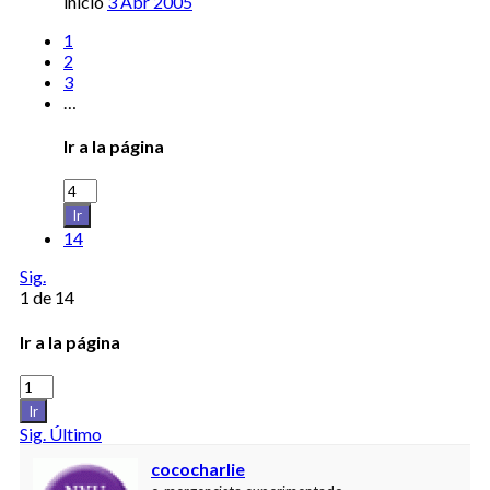
inicio
3 Abr 2005
1
2
3
…
Ir a la página
Ir
14
Sig.
1 de 14
Ir a la página
Ir
Sig.
Último
cococharlie