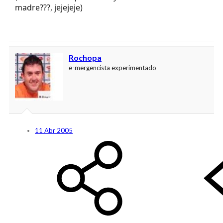
(resarcirá esto que nos hayamos salido tanto de
madre???, jejejeje)
Rochopa
e-mergencista experimentado
11 Abr 2005