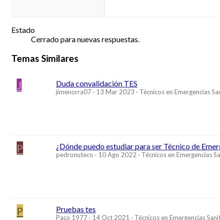
Estado
Cerrado para nuevas respuestas.
Temas Similares
J
Duda convalidación TES
jimenorra07
13 Mar 2023
Técnicos en Emergencias San
P
¿Dónde puedo estudiar para ser Técnico de Emer
pedronuteco
10 Ago 2022
Técnicos en Emergencias Sa
P
Pruebas tes
Paco 1977
14 Oct 2021
Técnicos en Emergencias Sanit