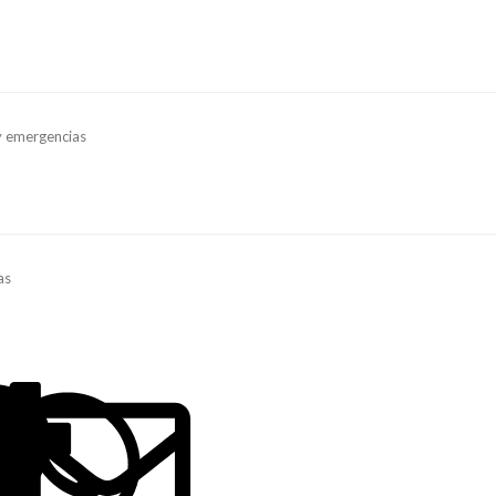
y emergencias
as
ook
LinkedIn
Reddit
Pinterest
Tumblr
WhatsApp
Email