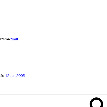
l tema
toall
cio
12 Jun 2005