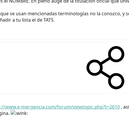
es el NOMBRE. En pleno auge de la titulación oficial que uni
a que se usan mencionadas terminologías no la conozco, y s
dir a tu lista el de TATS.
s://www.e-mergencia.com/forum/viewtopic.php?t=2610
, as
gina.