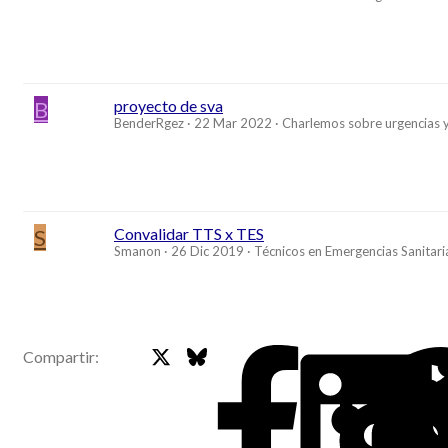
B
proyecto de sva
BenderRgez
22 Mar 2022
Charlemos sobre urgencias 
S
Convalidar TTS x TES
Smanon
26 Dic 2019
Técnicos en Emergencias Sanitari
X
Bluesky
Faceb
Compartir: