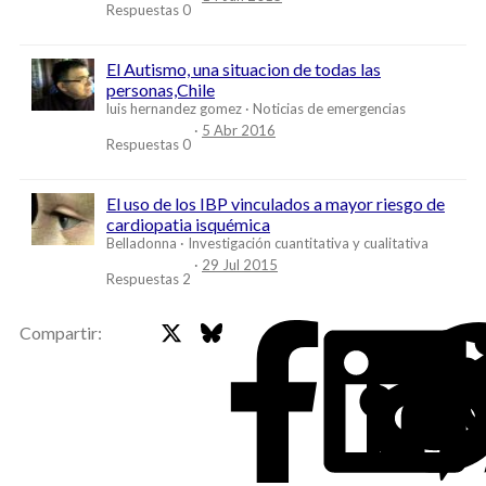
Respuestas
0
El Autismo, una situacion de todas las
personas,Chile
luis hernandez gomez
Noticias de emergencias
5 Abr 2016
Respuestas
0
El uso de los IBP vinculados a mayor riesgo de
cardiopatia isquémica
Belladonna
Investigación cuantitativa y cualitativa
29 Jul 2015
Respuestas
2
X
Bluesky
Faceb
Compartir: