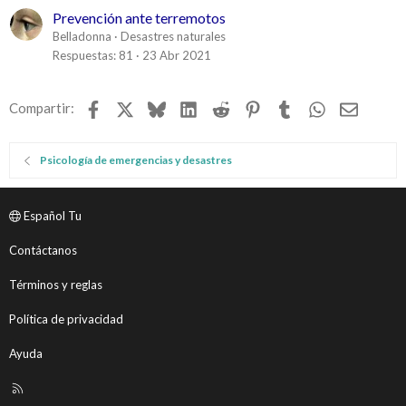
Prevención ante terremotos
Belladonna
Desastres naturales
Respuestas
81
23 Abr 2021
Facebook
X
Bluesky
LinkedIn
Reddit
Pinterest
Tumblr
WhatsApp
Email
Compartir:
Psicología de emergencias y desastres
Español Tu
Contáctanos
Términos y reglas
Política de privacidad
Ayuda
R
S