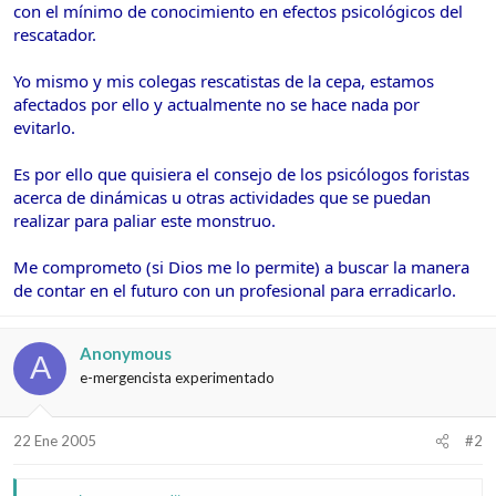
e
c
con el mínimo de conocimiento en efectos psicológicos del
l
i
rescatador.
t
o
e
Yo mismo y mis colegas rescatistas de la cepa, estamos
m
afectados por ello y actualmente no se hace nada por
a
evitarlo.
Es por ello que quisiera el consejo de los psicólogos foristas
acerca de dinámicas u otras actividades que se puedan
realizar para paliar este monstruo.
Me comprometo (si Dios me lo permite) a buscar la manera
de contar en el futuro con un profesional para erradicarlo.
Anonymous
A
e-mergencista experimentado
22 Ene 2005
#2