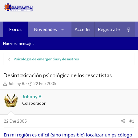
Foros
Novedades
Multimedia
Acceder
Regístrate
Recursos
Nuevos mensajes
Psicología de emergencias y desastres
Desintoxicación psicológica de los rescatistas
I
F
Johnny B.
22 Ene 2005
n
e
i
c
Johnny B.
c
h
Colaborador
i
a
a
d
d
e
22 Ene 2005
#1
o
i
r
n
d
i
En mi región es difícil (sino imposible) localizar un psicólogo