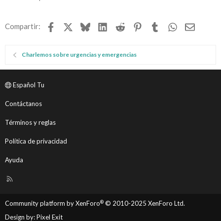
r
a
Facebook
X
Bluesky
LinkedIn
Reddit
Pinterest
Tumblr
WhatsApp
Email
Compartir:
d
o
Charlemos sobre urgencias y emergencias
Español Tu
Contáctanos
Términos y reglas
Política de privacidad
Ayuda
R
S
S
®
Community platform by XenForo
© 2010-2025 XenForo Ltd.
Design by:
Pixel Exit