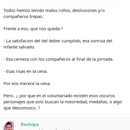
e
c
l
i
Todos hemos tenido malos rollos, desilusiones y/o
t
o
compañeros trepas.
e
m
a
Frente a eso, que nos queda ?
- La satisfacion del del deber cumplido, esa sonrisa del
infante salvado.
- Esa cerveza con los compañeros al final de la jornada.
- Esas risas en la cena.
Por eso merece la cena.
Pero.. ¿ por que en el voluntariado existen esos oscuros
personajes que solo buscan la notoriedad, medallas, o algo
que desconozco. ?
Rochopa