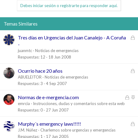
Debes iniciar sesión o registrarte para responder aquí.
Temas Similares
C
Tres días en Urgencias del Juan Canalejo - A Coruña
e
-
r
juanmtc
Noticias de emergencias
r
Respuestas
12
18 Jun 2008
a
d
C
Ocurrio hace 20 años
o
e
ABUELEITOR
Noticias de emergencias
r
Respuestas
3
4 Sep 2007
r
a
C
A
Normas de e-mergencia.com
d
e
n
emrcia
Instrucciones, dudas y comentarios sobre esta web
o
r
c
Respuestas
0
27 Jun 2007
r
l
a
a
C
Murphy´s emergency laws!!!!!
d
d
e
J.M. Núñez
Charlemos sobre urgencias y emergencias
o
o
r
Respuestas
1
17 Jun 2005