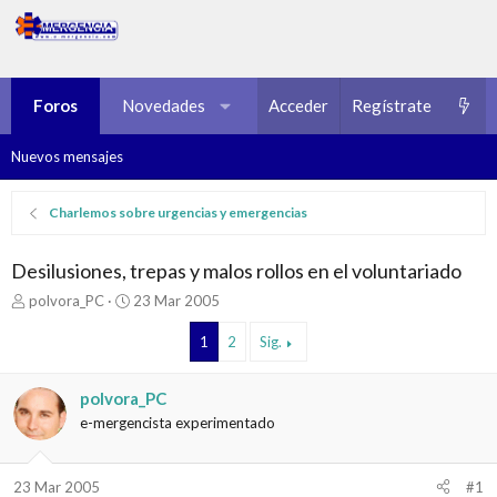
Foros
Novedades
Multimedia
Acceder
Regístrate
Recursos
Nuevos mensajes
Charlemos sobre urgencias y emergencias
Desilusiones, trepas y malos rollos en el voluntariado
I
F
polvora_PC
23 Mar 2005
n
e
i
c
1
2
Sig.
c
h
i
a
polvora_PC
a
d
d
e
e-mergencista experimentado
o
i
r
n
d
i
23 Mar 2005
#1