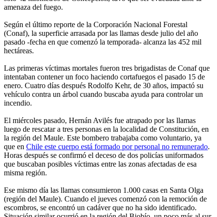
amenaza del fuego.
Según el último reporte de la Corporación Nacional Forestal
(Conaf), la superficie arrasada por las llamas desde julio del año
pasado -fecha en que comenzó la temporada- alcanza las 452 mil
hectáreas.
Las primeras víctimas mortales fueron tres brigadistas de Conaf que
intentaban contener un foco haciendo cortafuegos el pasado 15 de
enero. Cuatro días después Rodolfo Kehr, de 30 años, impactó su
vehículo contra un árbol cuando buscaba ayuda para controlar un
incendio.
El miércoles pasado, Hernán Avilés fue atrapado por las llamas
luego de rescatar a tres personas en la localidad de Constitución, en
la región del Maule. Este bombero trabajaba como voluntario, ya
que en
Chile este cuerpo está formado por personal no remunerado
.
Horas después se confirmó el deceso de dos policías uniformados
que buscaban posibles víctimas entre las zonas afectadas de esa
misma región.
Ese mismo día las llamas consumieron 1.000 casas en Santa Olga
(región del Maule). Cuando el jueves comenzó con la remoción de
escombros, se encontró un cadáver que no ha sido identificado.
Situación similar ocurrió en la región del Biobío, un poco más al sur