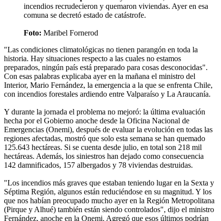
incendios recrudecieron y quemaron viviendas. Ayer en esa
comuna se decretó estado de catástrofe.
Foto:
Maribel Fornerod
"Las condiciones climatológicas no tienen parangón en toda la
historia. Hay situaciones respecto a las cuales no estamos
preparados, ningún país está preparado para cosas desconocidas".
Con esas palabras explicaba ayer en la mañana el ministro del
Interior, Mario Fernández, la emergencia a la que se enfrenta Chile,
con incendios forestales ardiendo entre Valparaíso y La Araucanía.
Y durante la jornada el problema no mejoró: la última evaluación
hecha por el Gobierno anoche desde la Oficina Nacional de
Emergencias (Onemi), después de evaluar la evolución en todas las
regiones afectadas, mostró que solo esta semana se han quemado
125.643 hectáreas. Si se cuenta desde julio, en total son 218 mil
hectáreas. Además, los siniestros han dejado como consecuencia
142 damnificados, 157 albergados y 78 viviendas destruidas.
"Los incendios más graves que estaban teniendo lugar en la Sexta y
Séptima Región, algunos están reduciéndose en su magnitud. Y los
que nos habían preocupado mucho ayer en la Región Metropolitana
(Pirque y Alhué) también están siendo controlados", dijo el ministro
Fernández, anoche en la Onemi. Agregó que esos últimos podrían