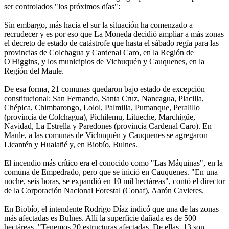
ser controlados "los próximos días":
Sin embargo, más hacia el sur la situación ha comenzado a
recrudecer y es por eso que La Moneda decidió ampliar a más zonas
el decreto de estado de catástrofe que hasta el sábado regía para las
provincias de Colchagua y Cardenal Caro, en la Región de
O'Higgins, y los municipios de Vichuquén y Cauquenes, en la
Región del Maule.
De esa forma, 21 comunas quedaron bajo estado de excepción
constitucional: San Fernando, Santa Cruz, Nancagua, Placilla,
Chépica, Chimbarongo, Lolol, Palmilla, Pumanque, Peralillo
(provincia de Colchagua), Pichilemu, Litueche, Marchigüe,
Navidad, La Estrella y Paredones (provincia Cardenal Caro). En
Maule, a las comunas de Vichuquén y Cauquenes se agregaron
Licantén y Hualañé y, en Biobío, Bulnes.
El incendio más crítico era el conocido como "Las Máquinas", en la
comuna de Empedrado, pero que se inició en Cauquenes. "En una
noche, seis horas, se expandió en 10 mil hectáreas", contó el director
de la Corporación Nacional Forestal (Conaf), Aarón Cavieres.
En Biobío, el intendente Rodrigo Díaz indicó que una de las zonas
más afectadas es Bulnes. Allí la superficie dañada es de 500
hectáreas. "Tenemos 20 estructuras afectadas. De ellas, 13 son