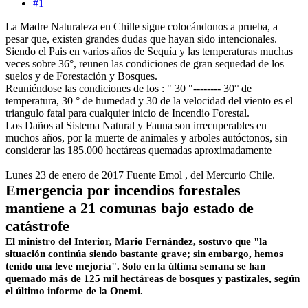
#1
La Madre Naturaleza en Chille sigue colocándonos a prueba, a
pesar que, existen grandes dudas que hayan sido intencionales.
Siendo el Pais en varios años de Sequía y las temperaturas muchas
veces sobre 36°, reunen las condiciones de gran sequedad de los
suelos y de Forestación y Bosques.
Reuniéndose las condiciones de los : " 30 "-------- 30° de
temperatura, 30 ° de humedad y 30 de la velocidad del viento es el
triangulo fatal para cualquier inicio de Incendio Forestal.
Los Daños al Sistema Natural y Fauna son irrecuperables en
muchos años, por la muerte de animales y arboles autóctonos, sin
considerar las 185.000 hectáreas quemadas aproximadamente
Lunes 23 de enero de 2017 Fuente Emol , del Mercurio Chile.
Emergencia por incendios forestales
mantiene a 21 comunas bajo estado de
catástrofe
El ministro del Interior, Mario Fernández, sostuvo que "la
situación continúa siendo bastante grave; sin embargo, hemos
tenido una leve mejoría". Solo en la última semana se han
quemado más de 125 mil hectáreas de bosques y pastizales, según
el último informe de la Onemi.