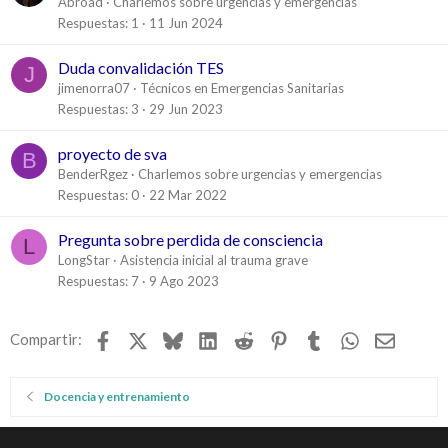
Abroad
Charlemos sobre urgencias y emergencias
Respuestas
1
11 Jun 2024
Duda convalidación TES
J
jimenorra07
Técnicos en Emergencias Sanitarias
Respuestas
3
29 Jun 2023
proyecto de sva
B
BenderRgez
Charlemos sobre urgencias y emergencias
Respuestas
0
22 Mar 2022
Pregunta sobre perdida de consciencia
L
LongStar
Asistencia inicial al trauma grave
Respuestas
7
9 Ago 2023
Facebook
X
Bluesky
LinkedIn
Reddit
Pinterest
Tumblr
WhatsApp
Email
Compartir:
Docencia y entrenamiento