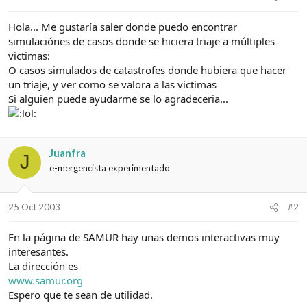
e
c
l
i
Hola... Me gustaría saler donde puedo encontrar
t
o
e
simulaciónes de casos donde se hiciera triaje a múltiples
m
victimas:
a
O casos simulados de catastrofes donde hubiera que hacer
un triaje, y ver como se valora a las victimas
Si alguien puede ayudarme se lo agradeceria...
Juanfra
J
e-mergencista experimentado
25 Oct 2003
#2
En la página de SAMUR hay unas demos interactivas muy
interesantes.
La dirección es
www.samur.org
Espero que te sean de utilidad.