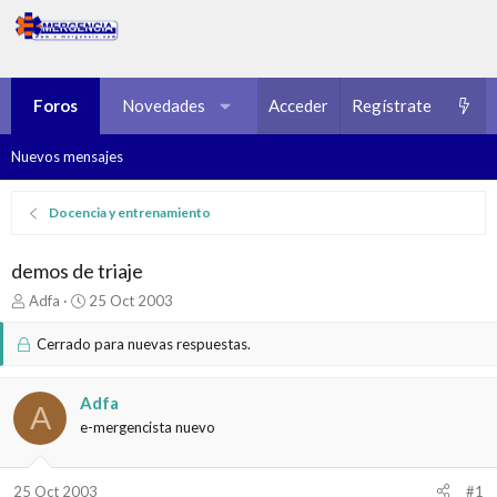
Foros
Novedades
Multimedia
Acceder
Regístrate
Recursos
Nuevos mensajes
Docencia y entrenamiento
demos de triaje
I
F
Adfa
25 Oct 2003
n
e
i
c
Cerrado para nuevas respuestas.
c
h
i
a
a
d
Adfa
A
d
e
e-mergencista nuevo
o
i
r
n
d
i
25 Oct 2003
#1