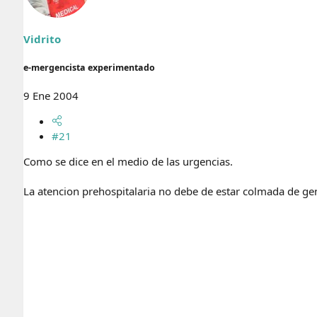
r
n
d
i
e
c
Vidrito
l
i
t
o
e-mergencista experimentado
e
m
a
9 Ene 2004
#21
Como se dice en el medio de las urgencias.
La atencion prehospitalaria no debe de estar colmada de ge