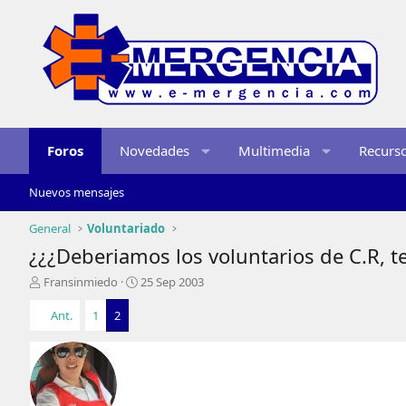
Foros
Novedades
Multimedia
Recurs
Nuevos mensajes
General
Voluntariado
¿¿¿Deberiamos los voluntarios de C.R, te
I
F
Fransinmiedo
25 Sep 2003
n
e
i
c
Ant.
1
2
c
h
i
a
a
d
d
e
o
i