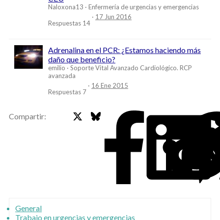
Naloxona13
Enfermería de urgencias y emergencias
17 Jun 2016
Respuestas
14
Adrenalina en el PCR: ¿Estamos haciendo más
daño que beneficio?
emilio
Soporte Vital Avanzado Cardiológico. RCP
avanzada
16 Ene 2015
Respuestas
7
X
Bluesky
Faceb
Compartir:
General
Trabajo en urgencias y emergencias