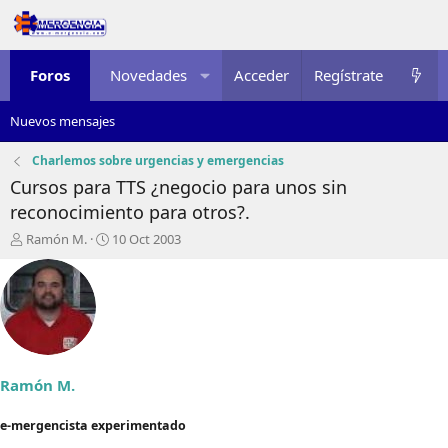
Foros
Novedades
Acceder
Multimedia
Regístrate
Recursos
Nuevos mensajes
Charlemos sobre urgencias y emergencias
Cursos para TTS ¿negocio para unos sin
reconocimiento para otros?.
I
F
Ramón M.
10 Oct 2003
n
e
i
c
c
h
i
a
a
d
d
e
o
i
r
n
Ramón M.
d
i
e
c
e-mergencista experimentado
l
i