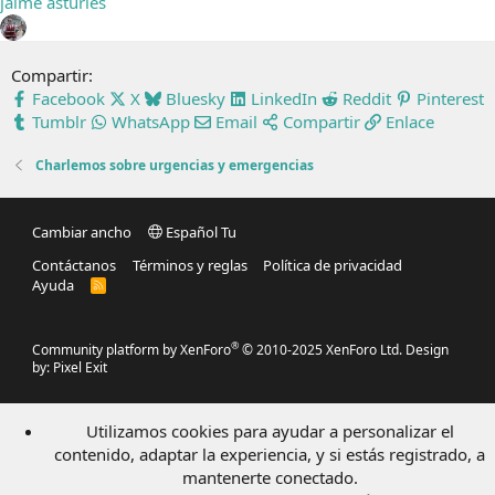
jaime asturies
Compartir:
Facebook
X
Bluesky
LinkedIn
Reddit
Pinterest
Tumblr
WhatsApp
Email
Compartir
Enlace
Charlemos sobre urgencias y emergencias
Cambiar ancho
Español Tu
Contáctanos
Términos y reglas
Política de privacidad
Ayuda
R
S
S
®
Community platform by XenForo
© 2010-2025 XenForo Ltd.
Design
by:
Pixel Exit
Utilizamos cookies para ayudar a personalizar el
contenido, adaptar la experiencia, y si estás registrado, a
mantenerte conectado.