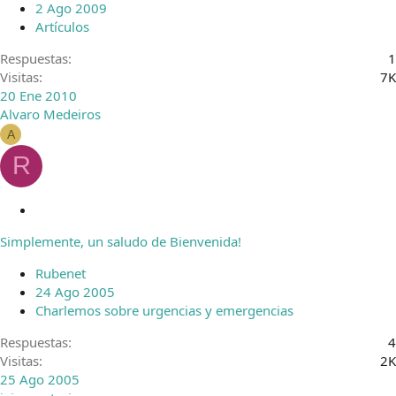
2 Ago 2009
Artículos
Respuestas
1
Visitas
7K
20 Ene 2010
Alvaro Medeiros
A
R
C
e
Simplemente, un saludo de Bienvenida!
r
r
Rubenet
a
24 Ago 2005
d
Charlemos sobre urgencias y emergencias
o
Respuestas
4
Visitas
2K
25 Ago 2005