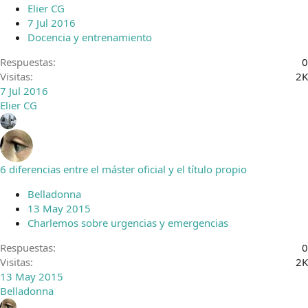
r
Elier CG
a
7 Jul 2016
d
Docencia y entrenamiento
o
Respuestas
0
Visitas
2K
7 Jul 2016
Elier CG
6 diferencias entre el máster oficial y el título propio
Belladonna
13 May 2015
Charlemos sobre urgencias y emergencias
Respuestas
0
Visitas
2K
13 May 2015
Belladonna