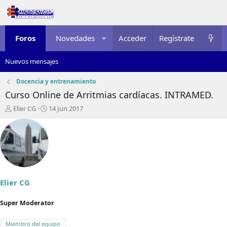
Foros
Novedades
Acceder
Multimedia
Regístrate
Recursos
Nuevos mensajes
Docencia y entrenamiento
Curso Online de Arritmias cardíacas. INTRAMED.
I
F
Elier CG
14 Jun 2017
n
e
i
c
c
h
i
a
a
d
d
e
o
i
r
n
Elier CG
d
i
e
c
Super Moderator
l
i
t
o
Miembro del equipo
e