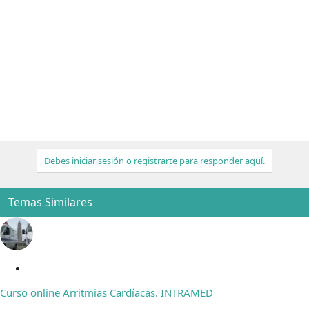
Debes iniciar sesión o registrarte para responder aquí.
Temas Similares
C
e
Curso online Arritmias Cardíacas. INTRAMED
r