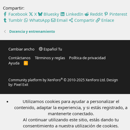
Compartir:
Facebook
X
Bluesky
LinkedIn
Reddit
Pinterest
Tumblr
WhatsApp
Email
Compartir
Enlace
Docencia y entrenamiento
Cambiar ancho
Español Tu
Contáctanos
Términos y reglas
Política de privacidad
Ayuda
R
S
S
®
Community platform by XenForo
© 2010-2025 XenForo Ltd.
Design
by:
Pixel Exit
Utilizamos cookies para ayudar a personalizar el
contenido, adaptar la experiencia, y si estás registrado, a
mantenerte conectado.
Al continuar utilizando este sitio, estás dando tu
consentimiento a nuestra utilización de cookies.