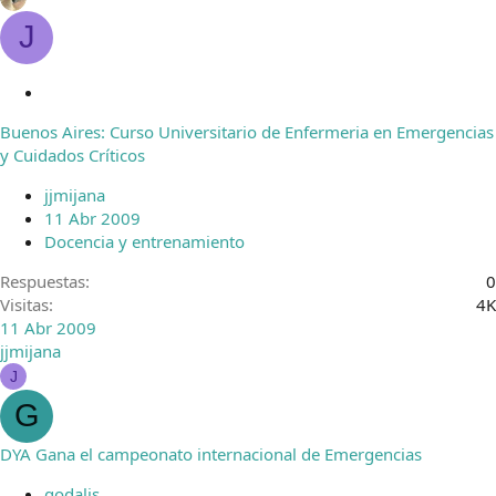
J
C
e
Buenos Aires: Curso Universitario de Enfermeria en Emergencias
r
y Cuidados Críticos
r
a
jjmijana
d
11 Abr 2009
o
Docencia y entrenamiento
Respuestas
0
Visitas
4K
11 Abr 2009
jjmijana
J
G
DYA Gana el campeonato internacional de Emergencias
godalis