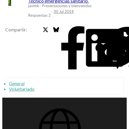
J
Técnico emergencias sanitario.
javimh
Presentaciones y bienvenidas
30 Jul 2014
Respuestas
2
X
Bluesky
Faceb
Compartir:
General
Voluntariado