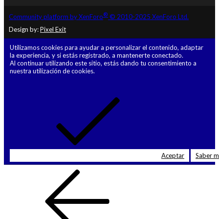
®
Community platform by XenForo
© 2010-2025 XenForo Ltd.
Design by:
Pixel Exit
Utilizamos cookies para ayudar a personalizar el contenido, adaptar
la experiencia, y si estás registrado, a mantenerte conectado.
Al continuar utilizando este sitio, estás dando tu consentimiento a
nuestra utilización de cookies.
Aceptar
Saber 