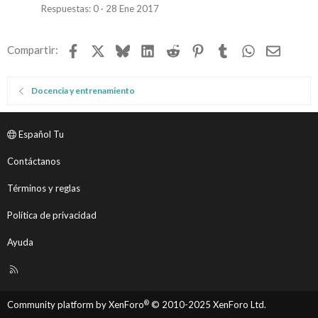
Respuestas
0
28 Ene 2017
Facebook
X
Bluesky
LinkedIn
Reddit
Pinterest
Tumblr
WhatsApp
Email
Compartir:
Docencia y entrenamiento
Español Tu
Contáctanos
Términos y reglas
Política de privacidad
Ayuda
R
S
S
®
Community platform by XenForo
© 2010-2025 XenForo Ltd.