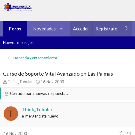
Foros
Novedades
Multimedia
Acceder
Regístrate
Recursos
Nuevos mensajes
Docencia y entrenamiento
Curso de Soporte Vital Avanzado en Las Palmas
I
F
Think_Tubular
16 Nov 2003
n
e
i
c
Cerrado para nuevas respuestas.
c
h
i
a
a
d
Think_Tubular
T
d
e
e-mergencista nuevo
o
i
r
n
d
i
16 Nov 2003
#1