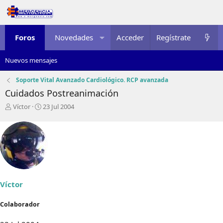
Foros
Novedades
Acceder
Multimedia
Regístrate
Recursos
Nuevos mensajes
Soporte Vital Avanzado Cardiológico. RCP avanzada
Cuidados Postreanimación
I
F
Víctor
23 Jul 2004
n
e
i
c
c
h
i
a
a
d
d
e
o
i
r
n
Víctor
d
i
e
c
Colaborador
l
i
t
o
e