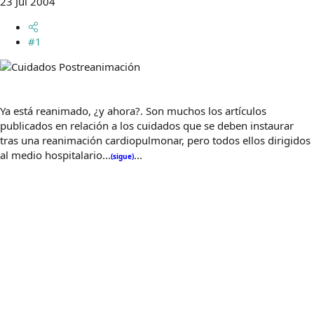
23 Jul 2004
m
a
#1
Ya está reanimado, ¿y ahora?. Son muchos los artículos
publicados en relación a los cuidados que se deben instaurar
tras una reanimación cardiopulmonar, pero todos ellos dirigidos
al medio hospitalario...
...
(sigue)