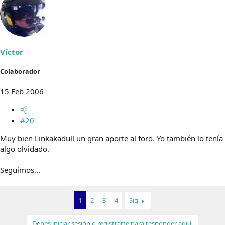
Víctor
Colaborador
15 Feb 2006
#20
Muy bien Linkakadull un gran aporte al foro. Yo también lo tenía
algo olvidado.
Seguimos...
1
2
3
4
Sig.
Debes iniciar sesión o registrarte para responder aquí.