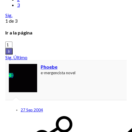
3
Sig.
1 de 3
Ir a la página
Ir
Sig.
Último
Phoebe
e-mergencista novel
27 Sep 2004