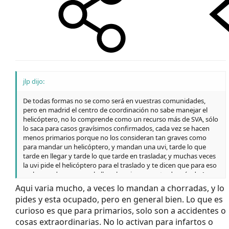
jlp dijo:
De todas formas no se como será en vuestras comunidades,
pero en madrid el centro de coordinación no sabe manejar el
helicóptero, no lo comprende como un recurso más de SVA, sólo
lo saca para casos gravísimos confirmados, cada vez se hacen
menos primarios porque no los consideran tan graves como
para mandar un helicóptero, y mandan una uvi, tarde lo que
tarde en llegar y tarde lo que tarde en trasladar, y muchas veces
la uvi pide el helicóptero para el traslado y te dicen que para eso
no lo mandan y que se lo lleve la uvi, aunque tarde más de 1
hora.
Aqui varia mucho, a veces lo mandan a chorradas, y lo
pides y esta ocupado, pero en general bien. Lo que es
curioso es que para primarios, solo son a accidentes o
cosas extraordinarias. No lo activan para infartos o