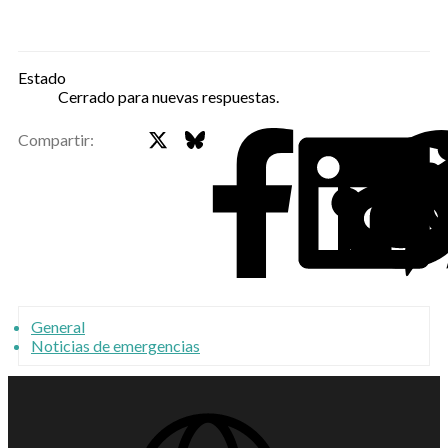
Estado
Cerrado para nuevas respuestas.
X
Bluesky
Faceb
Compartir:
General
Noticias de emergencias