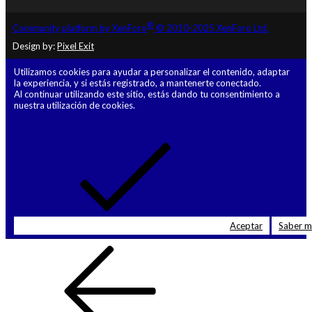
®
Community platform by XenForo
© 2010-2025 XenForo Ltd.
Design by:
Pixel Exit
Utilizamos cookies para ayudar a personalizar el contenido, adaptar
la experiencia, y si estás registrado, a mantenerte conectado.
Al continuar utilizando este sitio, estás dando tu consentimiento a
nuestra utilización de cookies.
Aceptar
Saber 