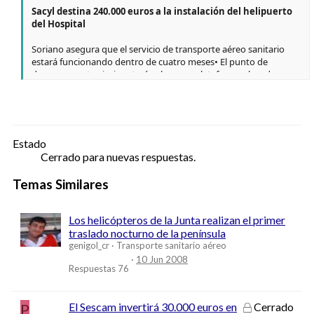
Sacyl destina 240.000 euros a la instalación del helipuerto
del Hospital
Soriano asegura que el servicio de transporte aéreo sanitario
estará funcionando dentro de cuatro meses• El punto de
despegue y aterrizaje estará sobre una plataforma elevada
P.Bravo - Segovia
Sanidad de Castilla y León (Sacyl) ha destinado 270.000 euros a la
construcción de un helipuerto en el Hospital General de Segovia,
Estado
así como a la instalación de las medidas de seguridad y
Cerrado para nuevas respuestas.
señalización acordes a las características climatológicas de esta
ciudad y a la actividad tanto diurna como nocturna del servicio
Temas Similares
de transporte aéreo de emergencias sanitarias.
El gerente de Atención Especializada, Francisco Soriano, ha
Los helicópteros de la Junta realizan el primer
asegurado que el nuevo servicio entrará en funcionamiento
traslado nocturno de la península
dentro de cuatro meses, a finales de verano, y tras un periodo
genigol_cr
Transporte sanitario aéreo
de obras de cerca de tres meses.
10 Jun 2008
Respuestas
76
El punto de partida de este proceso ha sido la convocatoria del
concurso para la construcción del helipuerto de Segovia que ha
sido publicada ayer en el Boletín Oficial de Castilla y León con un
P
El Sescam invertirá 30.000 euros en
Cerrado
presupuesto de licitación de 197.139 euros. La Junta también ha