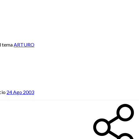
l tema
ARTURO
cio
24 Ago 2003