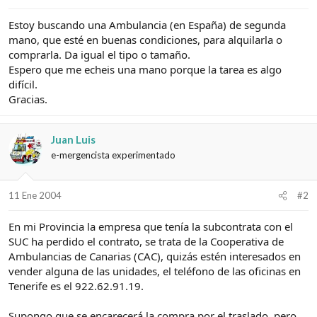
e
c
l
i
Estoy buscando una Ambulancia (en España) de segunda
t
o
mano, que esté en buenas condiciones, para alquilarla o
e
m
comprarla. Da igual el tipo o tamaño.
a
Espero que me echeis una mano porque la tarea es algo
difícil.
Gracias.
Juan Luis
e-mergencista experimentado
11 Ene 2004
#2
En mi Provincia la empresa que tenía la subcontrata con el
SUC ha perdido el contrato, se trata de la Cooperativa de
Ambulancias de Canarias (CAC), quizás estén interesados en
vender alguna de las unidades, el teléfono de las oficinas en
Tenerife es el 922.62.91.19.
Supongo que se encarecerá la compra por el traslado, pero