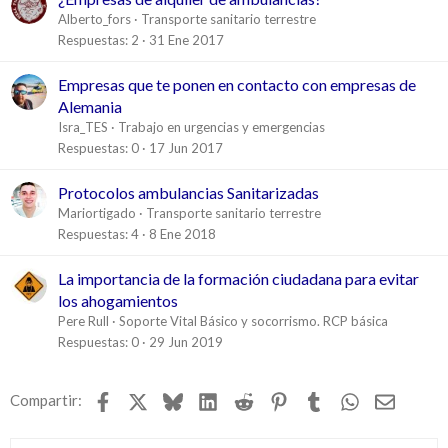
Alberto_fors
Transporte sanitario terrestre
Respuestas
2
31 Ene 2017
Empresas que te ponen en contacto con empresas de
Alemania
Isra_TES
Trabajo en urgencias y emergencias
Respuestas
0
17 Jun 2017
Protocolos ambulancias Sanitarizadas
Mariortigado
Transporte sanitario terrestre
Respuestas
4
8 Ene 2018
La importancia de la formación ciudadana para evitar
los ahogamientos
Pere Rull
Soporte Vital Básico y socorrismo. RCP básica
Respuestas
0
29 Jun 2019
Facebook
X
Bluesky
LinkedIn
Reddit
Pinterest
Tumblr
WhatsApp
Email
Compartir: