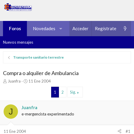
Foros
Novedades
Multimedia
Acceder
Regístrate
Recursos
Nuevos mensajes
Transporte sanitario terrestre
Compra o alquiler de Ambulancia
I
F
Juanfra
11 Ene 2004
n
e
i
c
1
2
Sig.
c
h
i
a
Juanfra
a
d
J
d
e
e-mergencista experimentado
o
i
r
n
d
i
11 Ene 2004
#1