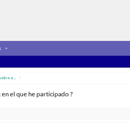
s
Instrucciones, dudas y comentarios sobre esta web
en el que he participado ?