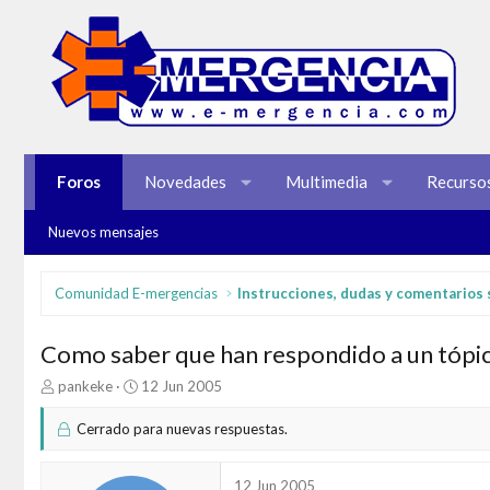
Foros
Novedades
Multimedia
Recurso
Nuevos mensajes
Comunidad E-mergencias
Como saber que han respondido a un tópic 
I
F
pankeke
12 Jun 2005
n
e
i
c
Cerrado para nuevas respuestas.
c
h
i
a
a
d
12 Jun 2005