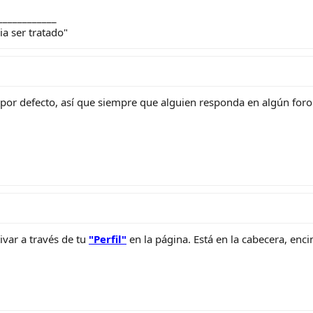
____________
ia ser tratado"
r defecto, así que siempre que alguien responda en algún foro en
ivar a través de tu
"Perfil"
en la página. Está en la cabecera, enc