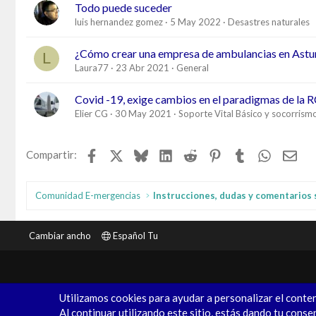
Todo puede suceder
luis hernandez gomez
5 May 2022
Desastres naturales
¿Cómo crear una empresa de ambulancias en Astu
L
Laura77
23 Abr 2021
General
Covid -19, exige cambios en el paradigmas de la 
Elier CG
30 May 2021
Soporte Vital Básico y socorrism
Facebook
X
Bluesky
LinkedIn
Reddit
Pinterest
Tumblr
WhatsAp
Ema
Compartir:
Comunidad E-mergencias
Cambiar ancho
Español Tu
Utilizamos cookies para ayudar a personalizar el conten
Al continuar utilizando este sitio, estás dando tu conse