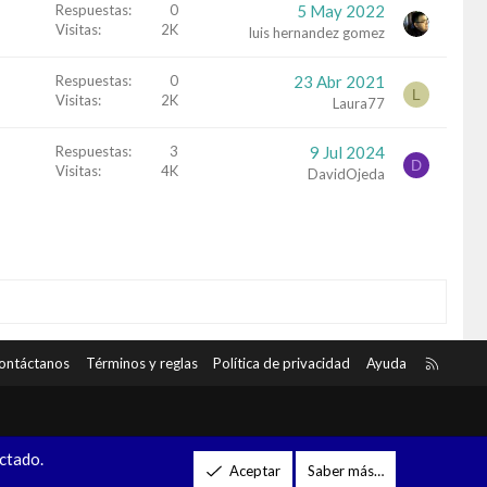
Respuestas
0
5 May 2022
Visitas
2K
luis hernandez gomez
Respuestas
0
23 Abr 2021
L
Visitas
2K
Laura77
Respuestas
3
9 Jul 2024
D
Visitas
4K
DavidOjeda
R
ontáctanos
Términos y reglas
Política de privacidad
Ayuda
S
S
ectado.
Aceptar
Saber más…