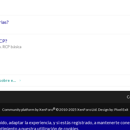
rias?
RCP?
o. RCP básica
p
il
Instrucciones, dudas y comentarios sobre esta web
C
®
Community platform by XenForo
© 2010-2025 XenForo Ltd.
Design by:
Pixel Exit
ido, adaptar la experiencia, y si estás registrado, a mantenerte con
ntimiento a nuestra utilización de cookies.