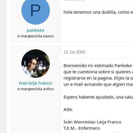
P
d
e
o
i
hola tenemos una dudilla, como e
r
n
d
i
e
c
pankeke
l
i
t
o
e-mergencista nuevo
e
m
a
12 Jun 2005
Bienvenido mi estimado Pankeke 
que te cuestiona sobre si quieres 
registrarse en la pagina. Elijes l
ivan leija franco
un e-mail avisando que algien mas
e-mergencista activo
Espero haberte ayudado, una salu
Atte.
Iván Wenceslao Leija Franco
T.E.M.- Enfermero