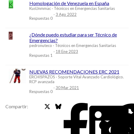
K
Homologación de Venezuela en España
KusUnmmac
Técnicos en Emergencias Sanitarias
3 Ago 2022
Respuestas
0
P
¿Dónde puedo estudiar para ser Técnico de
Emergencias?
pedronuteco
Técnicos en Emergencias Sanitarias
18 Ene 2023
Respuestas
1
NUEVAS RECOMENDACIONES ERC 2021
ERCHISPAZOS
Soporte Vital Avanzado Cardiológico.
RCP avanzada
30 Mar 2021
Respuestas
0
X
Bluesky
Faceb
Compartir: