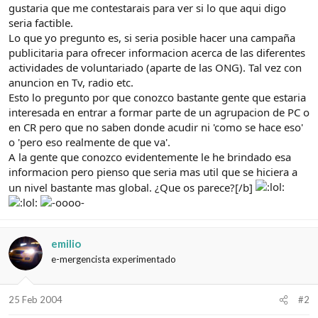
e
c
gustaria que me contestarais para ver si lo que aqui digo
l
i
seria factible.
t
o
Lo que yo pregunto es, si seria posible hacer una campaña
e
publicitaria para ofrecer informacion acerca de las diferentes
m
a
actividades de voluntariado (aparte de las ONG). Tal vez con
anuncion en Tv, radio etc.
Esto lo pregunto por que conozco bastante gente que estaria
interesada en entrar a formar parte de un agrupacion de PC o
en CR pero que no saben donde acudir ni 'como se hace eso'
o 'pero eso realmente de que va'.
A la gente que conozco evidentemente le he brindado esa
informacion pero pienso que seria mas util que se hiciera a
un nivel bastante mas global. ¿Que os parece?[/b]
emilio
e-mergencista experimentado
25 Feb 2004
#2