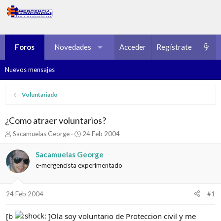
Foros
Novedades
Multimedia
Acceder
Regístrate
Recursos
Nuevos mensajes
Voluntariado
¿Como atraer voluntarios?
I
F
Sacamuelas George
24 Feb 2004
n
e
i
c
Sacamuelas George
c
h
e-mergencista experimentado
i
a
a
d
d
e
24 Feb 2004
#1
o
i
r
n
d
i
[b
]Ola soy voluntario de Proteccion civil y me