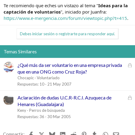
Te recomiendo que eches un vistazo al tema "
Ideas para la
captación de voluntarios
", iniciado por Juanfra:
https://www.e-mergencia.com/forum/viewtopic.php?t=415
.
Debes iniciar sesión o registrarte para responder aquí.
Temas Similares
C
¿Qué más da ser voluntario en una empresa privada
e
que en una ONG como Cruz Roja?
r
Chocapic
Voluntariado
r
Respuestas
10
21 May 2007
a
d
C
Aclaración de dudas U.C.R-R.C.I. Azuqueca de
o
e
Henares (Guadalajara)
r
Keny
Perros de búsqueda
r
Respuestas
36
30 Mar 2005
a
d
Facebook
X
Bluesky
LinkedIn
Reddit
Pinterest
Tumblr
WhatsApp
Email
Compartir: