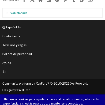
o
Voluntariado
Español Tu
Contáctanos
Términos y reglas
Política de privacidad
Ayuda
R
S
S
®
Community platform by XenForo
© 2010-2025 XenForo Ltd.
Design by:
Pixel Exit
Utilizamos cookies para ayudar a personalizar el contenido, adaptar la
experiencia, y si estás registrado, a mantenerte conectado.