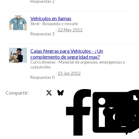
Respuestas
2
Vehículos en llamas
Skrei
Búsqueda y rescate
22 May 2012
Respuestas
3
Cajas Negras para Vehiculos - ¿Un
complemento de seguridad mas?
CurroJimenez
Material de urgencias, emergencias y
catástrofes
25 Jun 2012
Respuestas
0
X
Bluesky
Faceb
Compartir: