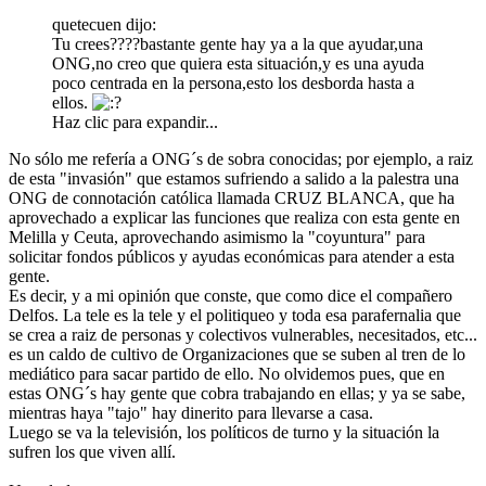
quetecuen dijo:
Tu crees????bastante gente hay ya a la que ayudar,una
ONG,no creo que quiera esta situación,y es una ayuda
poco centrada en la persona,esto los desborda hasta a
ellos.
Haz clic para expandir...
No sólo me refería a ONG´s de sobra conocidas; por ejemplo, a raiz
de esta "invasión" que estamos sufriendo a salido a la palestra una
ONG de connotación católica llamada CRUZ BLANCA, que ha
aprovechado a explicar las funciones que realiza con esta gente en
Melilla y Ceuta, aprovechando asimismo la "coyuntura" para
solicitar fondos públicos y ayudas económicas para atender a esta
gente.
Es decir, y a mi opinión que conste, que como dice el compañero
Delfos. La tele es la tele y el politiqueo y toda esa parafernalia que
se crea a raiz de personas y colectivos vulnerables, necesitados, etc...
es un caldo de cultivo de Organizaciones que se suben al tren de lo
mediático para sacar partido de ello. No olvidemos pues, que en
estas ONG´s hay gente que cobra trabajando en ellas; y ya se sabe,
mientras haya "tajo" hay dinerito para llevarse a casa.
Luego se va la televisión, los políticos de turno y la situación la
sufren los que viven allí.