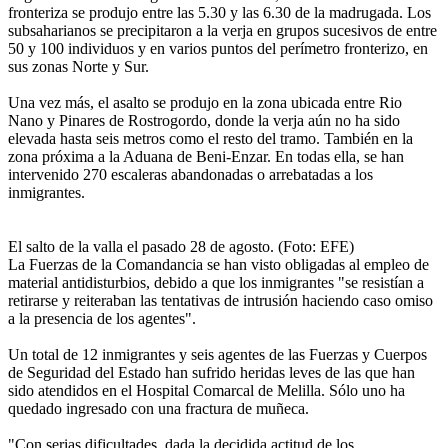
fronteriza se produjo entre las 5.30 y las 6.30 de la madrugada. Los
subsaharianos se precipitaron a la verja en grupos sucesivos de entre
50 y 100 individuos y en varios puntos del perímetro fronterizo, en
sus zonas Norte y Sur.
Una vez más, el asalto se produjo en la zona ubicada entre Rio
Nano y Pinares de Rostrogordo, donde la verja aún no ha sido
elevada hasta seis metros como el resto del tramo. También en la
zona próxima a la Aduana de Beni-Enzar. En todas ella, se han
intervenido 270 escaleras abandonadas o arrebatadas a los
inmigrantes.
El salto de la valla el pasado 28 de agosto. (Foto: EFE)
La Fuerzas de la Comandancia se han visto obligadas al empleo de
material antidisturbios, debido a que los inmigrantes "se resistían a
retirarse y reiteraban las tentativas de intrusión haciendo caso omiso
a la presencia de los agentes".
Un total de 12 inmigrantes y seis agentes de las Fuerzas y Cuerpos
de Seguridad del Estado han sufrido heridas leves de las que han
sido atendidos en el Hospital Comarcal de Melilla. Sólo uno ha
quedado ingresado con una fractura de muñeca.
"Con serias dificultades, dada la decidida actitud de los