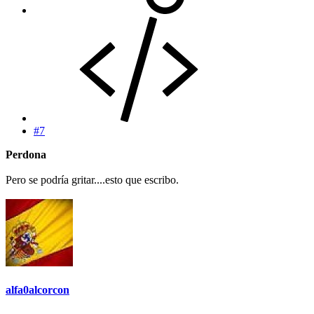
#7
Perdona
Pero se podría gritar....esto que escribo.
alfa0alcorcon