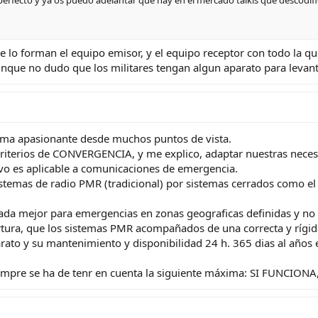
rfecto y ya os puedo adelantar que hay en el mercado talkis que descodifican
que lo forman el equipo emisor, y el equipo receptor con todo la 
 aunque no dudo que los militares tengan algun aparato para levan
tema apasionante desde muchos puntos de vista.
criterios de CONVERGENCIA, y me explico, adaptar nuestras necesid
evo es aplicable a comunicaciones de emergencia.
 sistemas de radio PMR (tradicional) por sistemas cerrados como e
ada mejor para emergencias en zonas geograficas definidas y no
rtura, que los sistemas PMR acompañados de una correcta y rígid
ato y su mantenimiento y disponibilidad 24 h. 365 dias al años
iempre se ha de tenr en cuenta la siguiente máxima: SI FUNCIO