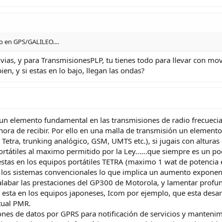
o en GPS/GALILEO....
vias, y para TransmisionesPLP, tu tienes todo para llevar con mo
bien, y si estas en lo bajo, llegan las ondas?
es un elemento fundamental en las transmisiones de radio frecueci
hora de recibir. Por ello en una malla de transmisión un elemento
 Tetra, trunking analógico, GSM, UMTS etc.), si jugais con alturas
ortátiles al maximo permitido por la Ley......que siempre es un p
estas en los equipos portátiles TETRA (maximo 1 wat de potencia 
 los sistemas convencionales lo que implica un aumento exponenci
labar las prestaciones del GP300 de Motorola, y lamentar prof
 esta en los equipos japoneses, Icom por ejemplo, que esta desar
tual PMR.
ones de datos por GPRS para notificación de servicios y manteni