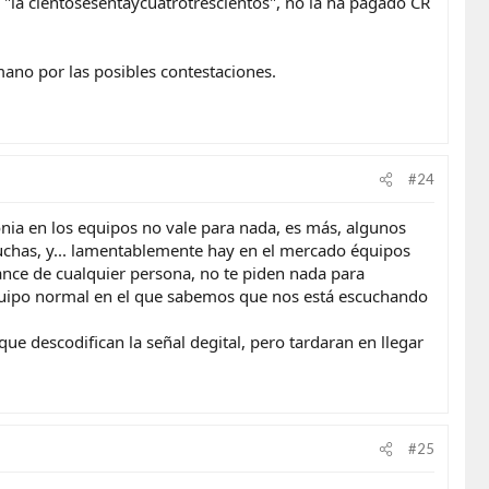
 "la cientosesentaycuatrotrescientos", no la ha pagado CR
ano por las posibles contestaciones.
#24
onia en los equipos no vale para nada, es más, algunos
uchas, y... lamentablemente hay en el mercado équipos
cance de cualquier persona, no te piden nada para
 equipo normal en el que sabemos que nos está escuchando
ue descodifican la señal degital, pero tardaran en llegar
#25