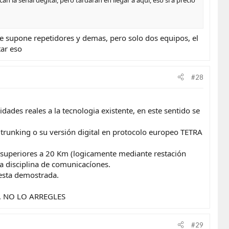
 la señal degital, pero tardaran en llegar a aquí, eso sí a precio
que supone repetidores y demas, pero solo dos equipos, el
tar eso
#28
ades reales a la tecnologia existente, en este sentido se
l trunking o su versión digital en protocolo europeo TETRA
 superiores a 20 Km (logicamente mediante restación
a disciplina de comunicacíones.
 esta demostrada.
NA, NO LO ARREGLES
#29