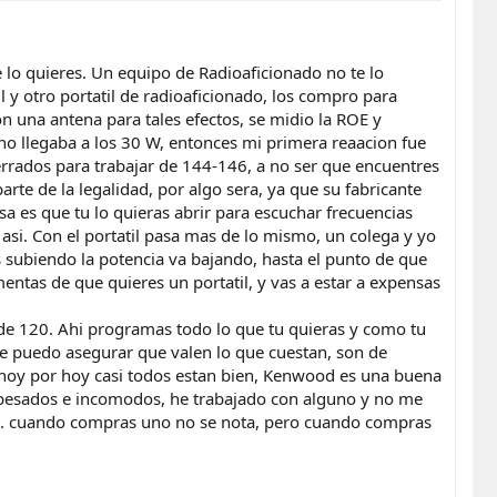
e lo quieres. Un equipo de Radioaficionado no te lo
 y otro portatil de radioaficionado, los compro para
n una antena para tales efectos, se midio la ROE y
no llegaba a los 30 W, entonces mi primera reaacion fue
errados para trabajar de 144-146, a no ser que encuentres
te de la legalidad, por algo sera, ya que su fabricante
sa es que tu lo quieras abrir para escuchar frecuencias
si. Con el portatil pasa mas de lo mismo, un colega y yo
 subiendo la potencia va bajando, hasta el punto de que
entas de que quieres un portatil, y vas a estar a expensas
 de 120. Ahi programas todo lo que tu quieras y como tu
o te puedo asegurar que valen lo que cuestan, son de
.. hoy por hoy casi todos estan bien, Kenwood es una buena
y pesados e incomodos, he trabajado con alguno y no me
.. cuando compras uno no se nota, pero cuando compras