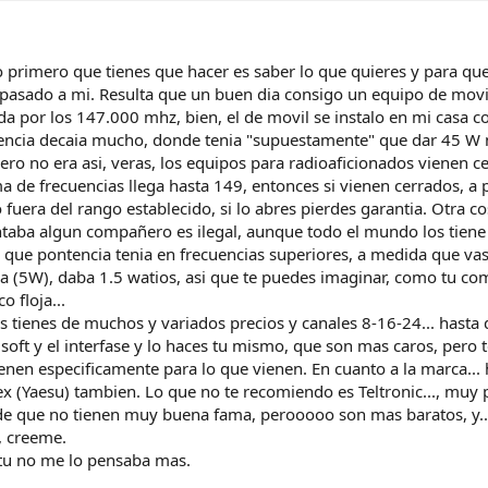
lo primero que tienes que hacer es saber lo que quieres y para qu
 pasado a mi. Resulta que un buen dia consigo un equipo de movil
da por los 147.000 mhz, bien, el de movil se instalo en mi casa co
ntencia decaia mucho, donde tenia "supuestamente" que dar 45 W 
ro no era asi, veras, los equipos para radioaficionados vienen c
e frecuencias llega hasta 149, entonces si vienen cerrados, a par
fuera del rango establecido, si lo abres pierdes garantia. Otra co
aba algun compañero es ilegal, aunque todo el mundo los tiene a
que pontencia tenia en frecuencias superiores, a medida que vas
ia (5W), daba 1.5 watios, asi que te puedes imaginar, como tu com
o floja...
s tienes de muchos y variados precios y canales 8-16-24... hasta
l soft y el interfase y lo haces tu mismo, que son mas caros, per
vienen especificamente para lo que vienen. En cuanto a la marca.
ex (Yaesu) tambien. Lo que no te recomiendo es Teltronic..., mu
de que no tienen muy buena fama, perooooo son mas baratos, y.
a, creeme.
e tu no me lo pensaba mas.