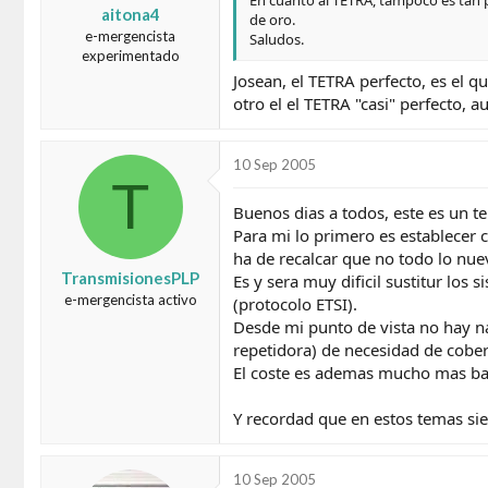
En cuanto al TETRA, tampoco es tan pe
aitona4
de oro.
e-mergencista
Saludos.
experimentado
Josean, el TETRA perfecto, es el 
otro el el TETRA "casi" perfecto,
10 Sep 2005
T
Buenos dias a todos, este es un 
Para mi lo primero es establecer 
ha de recalcar que no todo lo nu
TransmisionesPLP
Es y sera muy dificil sustitur los
e-mergencista activo
(protocolo ETSI).
Desde mi punto de vista no hay n
repetidora) de necesidad de cobe
El coste es ademas mucho mas bar
Y recordad que en estos temas s
10 Sep 2005