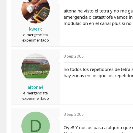
d
e
o
i
aitona he visto el tetra y no me 
r
n
emergencia o catastrofe vamos in
d
i
modulacion en el canal plus si no
e
c
kwerk
l
i
e-mergencista
t
o
experimentado
e
m
a
8 Sep 2005
no todos los repetidores de tetra
hay zonas en los que los repetidor
aitona4
e-mergencista
experimentado
8 Sep 2005
D
Oye!! Y nos os pasa a alguno que 