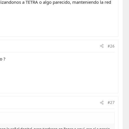
alizandonos a TETRA o algo parecido, manteniendo la red
#26
o ?
#27