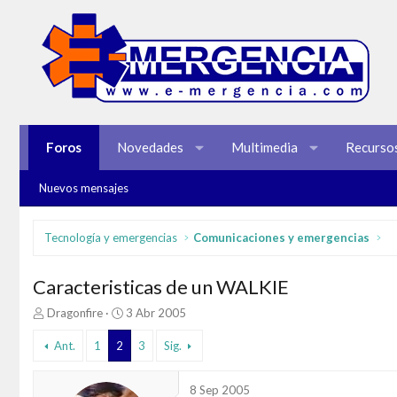
Foros
Novedades
Multimedia
Recurso
Nuevos mensajes
Tecnología y emergencias
Comunicaciones y emergencias
Caracteristicas de un WALKIE
I
F
Dragonfire
3 Abr 2005
n
e
i
c
Ant.
1
2
3
Sig.
c
h
i
a
8 Sep 2005
a
d