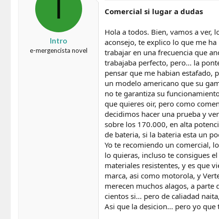
I
Comercial si lugar a dudas
Hola a todos. Bien, vamos a ver, 
Intro
aconsejo, te explico lo que me ha
e-mergencista novel
trabajar en una frecuencia que an
trabajaba perfecto, pero... la po
pensar que me habian estafado, pe
un modelo americano que su gama d
no te garantiza su funcionamiento 
que quieres oir, pero como coment
decidimos hacer una prueba y ver 
sobre los 170.000, en alta potenc
de bateria, si la bateria esta un poc
Yo te recomiendo un comercial, lo
lo quieras, incluso te consigues e
materiales resistentes, y es que 
marca, asi como motorola, y Vert
merecen muchos alagos, a parte 
cientos si... pero de caliadad nait
Asi que la desicion... pero yo qu