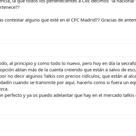
ia, la que todos los pertenecientes a CRE decimos "la nacional"
rtenece??
as contestar alguno que esté en el CPC Madrid?? Gracias de antem
odo, al principio y como todo lo nuevo, pero hoy en día la secraf
 opción ablan más de la cuenta creiendo que están a salvo de esc
por no decir algunos Talkis con precios ridículos, que están al al
cuadadín cuando se transmite por aquí, hacerlo como si fuera un
zca.
n perfecto y ya os puedo adelantar que hay en el mercado talkis q