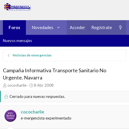
Foros
Novedades
Multimedia
Acceder
Regístrate
Recursos
Nuevos mensajes
Noticias de emergencias
Campaña Informativa Transporte Sanitario No
Urgente. Navarra
I
F
cococharlie
8 Abr 2008
n
e
i
c
Cerrado para nuevas respuestas.
c
h
i
a
a
d
cococharlie
d
e
e-mergencista experimentado
o
i
r
n