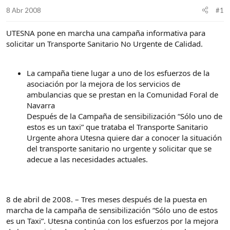
d
i
8 Abr 2008
#1
e
c
l
i
UTESNA pone en marcha una campaña informativa para
t
o
e
solicitar un Transporte Sanitario No Urgente de Calidad.
m
a
La campaña tiene lugar a uno de los esfuerzos de la
asociación por la mejora de los servicios de
ambulancias que se prestan en la Comunidad Foral de
Navarra
Después de la Campaña de sensibilización “Sólo uno de
estos es un taxi” que trataba el Transporte Sanitario
Urgente ahora Utesna quiere dar a conocer la situación
del transporte sanitario no urgente y solicitar que se
adecue a las necesidades actuales.
8 de abril de 2008. – Tres meses después de la puesta en
marcha de la campaña de sensibilización “Sólo uno de estos
es un Taxi”. Utesna continúa con los esfuerzos por la mejora