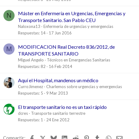
Máster en Enfermería en Urgencias, Emergencias y
N
Transporte Sanitario. San Pablo CEU
Naloxona13
Enfermería de urgencias y emergencias
Respuestas
14
17 Jun 2016
MODIFICACION Real Decreto 836/2012, de
M
TRANSPORTE SANITARIO
Miguel Angelo
Técnicos en Emergencias Sanitarias
Respuestas
82
16 Feb 2014
Aquí el Hospital, mandenos un médico
CurroJimenez
Charlemos sobre urgencias y emergencias
Respuestas
5
9 Mar 2013
El transporte sanitario no es un taxi rápido
dcres
Transporte sanitario terrestre
Respuestas
1
24 Ene 2012
Facebook
X
Bluesky
LinkedIn
Reddit
Pinterest
Tumblr
WhatsApp
Email
Compartir: