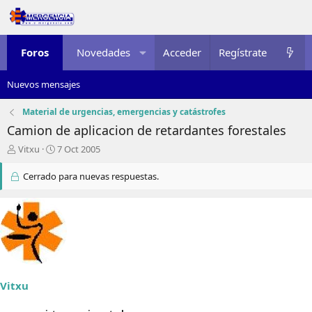
Foros
Novedades
Acceder
Multimedia
Regístrate
Recursos
Nuevos mensajes
Material de urgencias, emergencias y catástrofes
Camion de aplicacion de retardantes forestales
I
F
Vitxu
7 Oct 2005
n
e
i
c
Cerrado para nuevas respuestas.
c
h
i
a
a
d
d
e
o
i
r
n
d
i
e
c
Vitxu
l
i
t
o
e