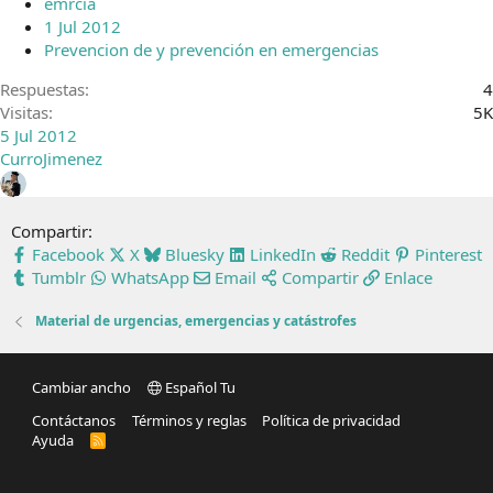
emrcia
1 Jul 2012
Prevencion de y prevención en emergencias
Respuestas
4
Visitas
5K
5 Jul 2012
CurroJimenez
Compartir:
Facebook
X
Bluesky
LinkedIn
Reddit
Pinterest
Tumblr
WhatsApp
Email
Compartir
Enlace
Material de urgencias, emergencias y catástrofes
Cambiar ancho
Español Tu
Contáctanos
Términos y reglas
Política de privacidad
Ayuda
R
S
S