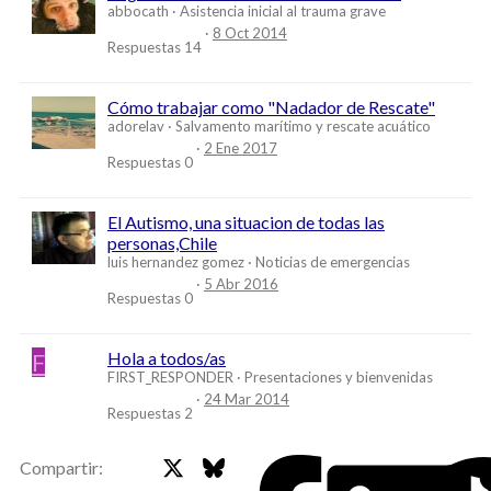
abbocath
Asistencia inicial al trauma grave
8 Oct 2014
Respuestas
14
Cómo trabajar como "Nadador de Rescate"
adorelav
Salvamento marítimo y rescate acuático
2 Ene 2017
Respuestas
0
El Autismo, una situacion de todas las
personas,Chile
luis hernandez gomez
Noticias de emergencias
5 Abr 2016
Respuestas
0
F
Hola a todos/as
FIRST_RESPONDER
Presentaciones y bienvenidas
24 Mar 2014
Respuestas
2
X
Bluesky
Faceb
Compartir: