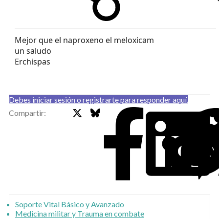
Mejor que el naproxeno el meloxicam
un saludo
Erchispas
Debes iniciar sesión o registrarte para responder aquí.
X
Bluesky
Faceb
Compartir:
Soporte Vital Básico y Avanzado
Medicina militar y Trauma en combate