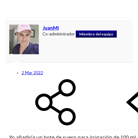
JuanMi
Co-administrador
Miembro del equipo
2 Mar 2022
Yo añadiría un bote de suero para irrigación de 100 ml