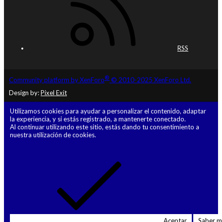
RSS
®
Community platform by XenForo
© 2010-2025 XenForo Ltd.
Design by:
Pixel Exit
Utilizamos cookies para ayudar a personalizar el contenido, adaptar
la experiencia, y si estás registrado, a mantenerte conectado.
Al continuar utilizando este sitio, estás dando tu consentimiento a
nuestra utilización de cookies.
Aceptar
Saber 