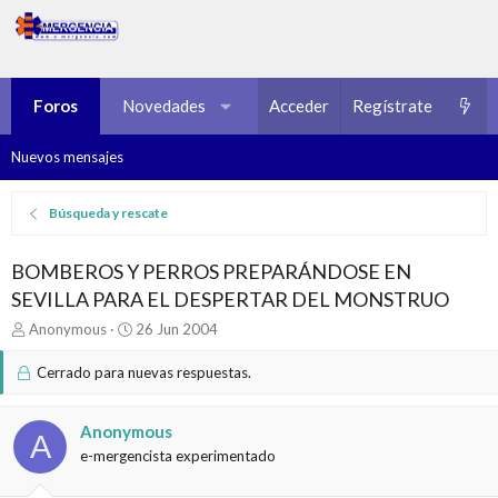
Foros
Novedades
Multimedia
Acceder
Regístrate
Recursos
Nuevos mensajes
Búsqueda y rescate
BOMBEROS Y PERROS PREPARÁNDOSE EN
SEVILLA PARA EL DESPERTAR DEL MONSTRUO
I
F
Anonymous
26 Jun 2004
n
e
i
c
Cerrado para nuevas respuestas.
c
h
i
a
a
d
Anonymous
A
d
e
e-mergencista experimentado
o
i
r
n