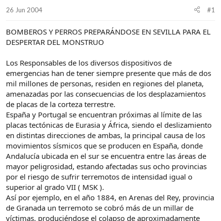
d
i
26 Jun 2004
#1
e
c
l
i
BOMBEROS Y PERROS PREPARÁNDOSE EN SEVILLA PARA EL
t
o
e
DESPERTAR DEL MONSTRUO
m
a
Los Responsables de los diversos dispositivos de
emergencias han de tener siempre presente que más de dos
mil millones de personas, residen en regiones del planeta,
amenazadas por las consecuencias de los desplazamientos
de placas de la corteza terrestre.
España y Portugal se encuentran próximas al límite de las
placas tectónicas de Eurasia y África, siendo el deslizamiento
en distintas direcciones de ambas, la principal causa de los
movimientos sísmicos que se producen en España, donde
Andalucía ubicada en el sur se encuentra entre las áreas de
mayor peligrosidad, estando afectadas sus ocho provincias
por el riesgo de sufrir terremotos de intensidad igual o
superior al grado VII ( MSK ).
Así por ejemplo, en el año 1884, en Arenas del Rey, provincia
de Granada un terremoto se cobró más de un millar de
víctimas, produciéndose el colapso de aproximadamente