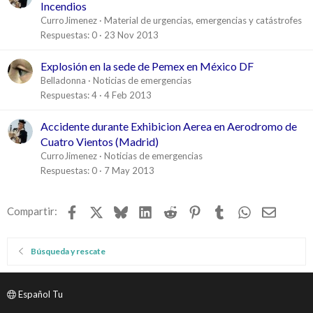
Incendios
CurroJimenez
Material de urgencias, emergencias y catástrofes
Respuestas
0
23 Nov 2013
Explosión en la sede de Pemex en México DF
Belladonna
Noticias de emergencias
Respuestas
4
4 Feb 2013
Accidente durante Exhibicion Aerea en Aerodromo de
Cuatro Vientos (Madrid)
CurroJimenez
Noticias de emergencias
Respuestas
0
7 May 2013
Facebook
X
Bluesky
LinkedIn
Reddit
Pinterest
Tumblr
WhatsApp
Email
Compartir:
Búsqueda y rescate
Español Tu