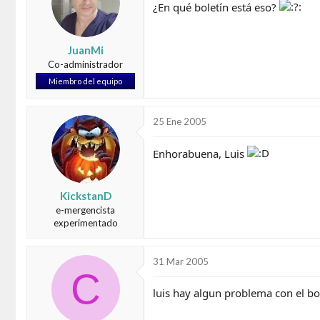
¿En qué boletín está eso?
JuanMi
Co-administrador
Miembro del equipo
25 Ene 2005
Enhorabuena, Luis
KickstanD
e-mergencista
experimentado
31 Mar 2005
C
luis hay algun problema con el b