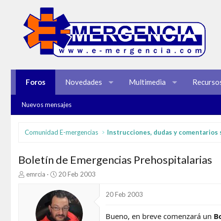
Foros
Novedades
Multimedia
Recurso
Nuevos mensajes
Comunidad E-mergencias
Boletín de Emergencias Prehospitalarias
I
F
emrcia
20 Feb 2003
n
e
i
c
20 Feb 2003
c
h
i
a
Bueno, en breve comenzará un
B
a
d