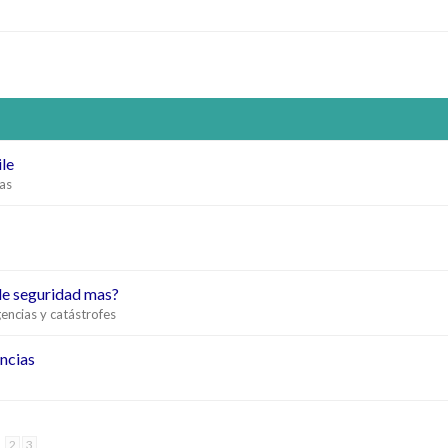
ile
as
de seguridad mas?
encias y catástrofes
ncias
2
3