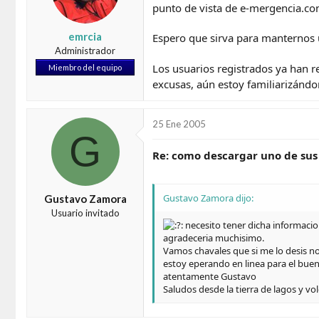
punto de vista de e-mergencia.com
d
e
o
i
r
n
emrcia
Espero que sirva para manternos u
d
i
Administrador
e
c
Los usuarios registrados ya han re
Miembro del equipo
l
i
excusas, aún estoy familiarizándom
t
o
e
m
a
25 Ene 2005
G
Re: como descargar uno de sus
Gustavo Zamora dijo:
Gustavo Zamora
Usuario invitado
necesito tener dicha informacio
agradeceria muchisimo.
Vamos chavales que si me lo desis no
estoy eperando en linea para el bue
atentamente Gustavo
Saludos desde la tierra de lagos y v