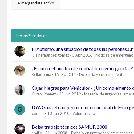
e-mergencista activo
Temas Similares
El Autismo, una situacion de todas las personas,Ch
luis hernandez gomez
5 Abr 2016
Noticias de emergenci
¿Es internet una fuente confiable en emergencias?
Belladonna
16 Dic 2014
Docencia y entrenamiento
Cajas Negras para Vehiculos - ¿Un complemento 
CurroJimenez
25 Jun 2012
Material de urgencias, emerg
DYA Gana el campeonato internacional de Emerge
G
godalis
13 Jun 2010
Voluntariado
Bolsa trabajo técnicos SAMUR 2008
emilio
21 Jun 2008
Trabajo en urgencias y emergencias