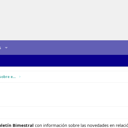
s
Instrucciones, dudas y comentarios sobre esta web
oletín Bimestral
con información sobre las novedades en relació