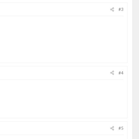
#3
#4
#5