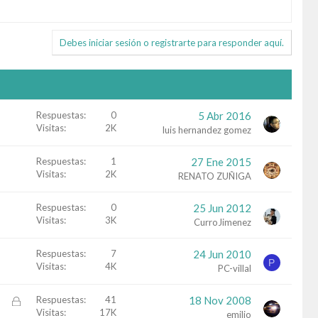
Debes iniciar sesión o registrarte para responder aquí.
Respuestas
0
5 Abr 2016
Visitas
2K
luis hernandez gomez
Respuestas
1
27 Ene 2015
Visitas
2K
RENATO ZUÑIGA
Respuestas
0
25 Jun 2012
Visitas
3K
CurroJimenez
Respuestas
7
24 Jun 2010
P
Visitas
4K
PC-villal
C
Respuestas
41
18 Nov 2008
Visitas
17K
e
emilio