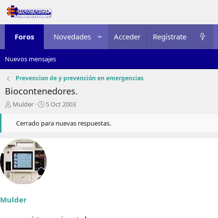
Foros
Novedades
Acceder
Multimedia
Regístrate
Recursos
Nuevos mensajes
Prevencion de y prevención en emergencias
Biocontenedores.
I
F
Mulder
5 Oct 2003
n
e
i
c
Cerrado para nuevas respuestas.
c
h
i
a
a
d
d
e
o
i
r
n
d
i
e
c
Mulder
l
i
t
o
e