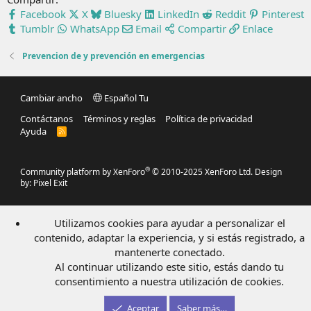
Facebook
X
Bluesky
LinkedIn
Reddit
Pinterest
Tumblr
WhatsApp
Email
Compartir
Enlace
Prevencion de y prevención en emergencias
Cambiar ancho
Español Tu
Contáctanos
Términos y reglas
Política de privacidad
Ayuda
R
S
S
®
Community platform by XenForo
© 2010-2025 XenForo Ltd.
Design
by:
Pixel Exit
Utilizamos cookies para ayudar a personalizar el
contenido, adaptar la experiencia, y si estás registrado, a
mantenerte conectado.
Al continuar utilizando este sitio, estás dando tu
consentimiento a nuestra utilización de cookies.
Aceptar
Saber más…