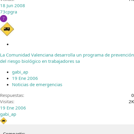
18 Jun 2008
73cpgra
7
C
e
La Comunidad Valenciana desarrolla un programa de prevención
r
del riesgo biológico en trabajadores sa
r
a
gabi_ap
d
19 Ene 2006
o
Noticias de emergencias
Respuestas
0
Visitas
2K
19 Ene 2006
gabi_ap
Compartir: