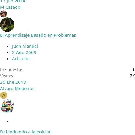
17 Jun 2014
M Casado
El Aprendizaje Basado en Problemas
Juan Manuel
2 Ago 2009
Artículos
Respuestas
1
Visitas
7K
20 Ene 2010
Alvaro Medeiros
A
C
e
Defendiendo a la policía
r