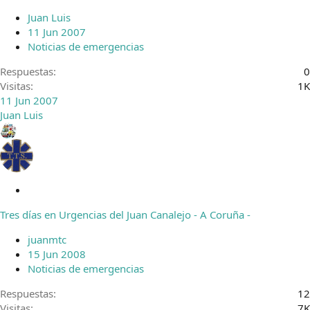
r
Juan Luis
a
11 Jun 2007
d
Noticias de emergencias
o
Respuestas
0
Visitas
1K
11 Jun 2007
Juan Luis
C
e
Tres días en Urgencias del Juan Canalejo - A Coruña -
r
r
juanmtc
a
15 Jun 2008
d
Noticias de emergencias
o
Respuestas
12
Visitas
7K