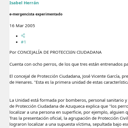
r
n
Isabel Herrán
d
i
e
c
e-mergencista experimentado
l
i
t
o
16 Mar 2005
e
m
a
#1
Por CONCEJALÍA DE PROTECCIóN CIUDADANA
Cuenta con ocho perros, de los que tres están entrenados pa
El concejal de Protección Ciudadana, José Vicente García, p
de Henares. "Esta es la primera unidad de estas característi
La Unidad está formada por bomberos, personal sanitario y p
de Protección Ciudadana de Azuqueca explica que "los perr
localizar a una persona en superficie, por ejemplo, alguien 
Tras la presentación oficial, la agrupación de Protección Ci
lograron localizar a una supuesta víctima, sepultada bajo e