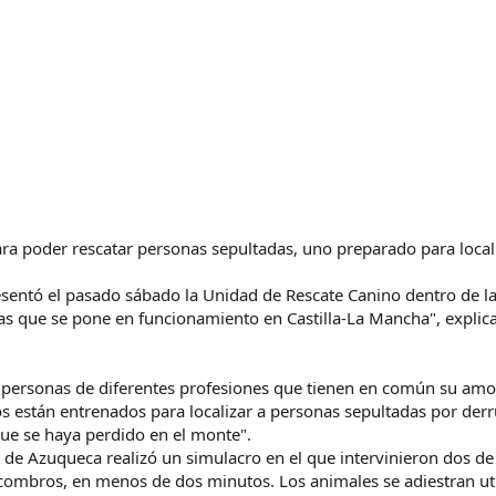
ra poder rescatar personas sepultadas, uno preparado para local
resentó el pasado sábado la Unidad de Rescate Canino dentro de l
cas que se pone en funcionamiento en Castilla-La Mancha", explica 
ersonas de diferentes profesiones que tienen en común su amor po
os están entrenados para localizar a personas sepultadas por de
que se haya perdido en el monte".
vil de Azuqueca realizó un simulacro en el que intervinieron dos d
scombros, en menos de dos minutos. Los animales se adiestran ut