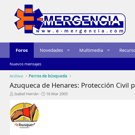
Foros
Novedades
Multimedia
Recurs
Nuevos mensajes
Archivo
Perros de búsqueda
Azuqueca de Henares: Protección Civil 
I
F
Isabel Herrán
16 Mar 2005
n
e
i
c
c
h
i
a
a
d
d
e
o
i