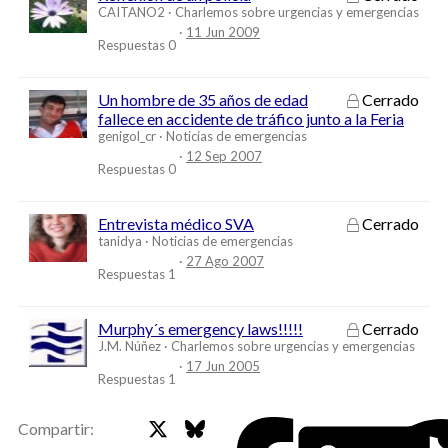
CAITANO2
Charlemos sobre urgencias y emergencias
11 Jun 2009
Respuestas
0
Un hombre de 35 años de edad
Cerrado
fallece en accidente de tráfico junto a la Feria
genigol_cr
Noticias de emergencias
12 Sep 2007
Respuestas
0
Entrevista médico SVA
Cerrado
tanidya
Noticias de emergencias
27 Ago 2007
Respuestas
1
Murphy´s emergency laws!!!!!
Cerrado
J.M. Núñez
Charlemos sobre urgencias y emergencias
17 Jun 2005
Respuestas
1
X
Bluesky
Faceb
Compartir: