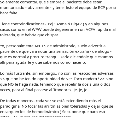
Solamente comentar, que siempre el paciente debe estar
monitorizado - obviamente - y tener listo el equipo de RCP por si
hace falta.
Tiene contraindicaciones ( Pej.: Asma ó BlqAV ) y en algunos
casos como en el WPW puede degenerar en un ACFA rápida mal
tolerada, que habría que chispar.
Yo, personalmente ANTES de administralo, suelo advertir al
paciente de que va a notar una sensación extraña - de ahogo -
que es normal y procuro tranquilizarle diciendole que estamos
allí para ayudarle y que sabemos como hacerlo.
Lo más fustrante, sin embargo.. no son las reacciones adversas
<< que no he tenido oportunidad de ver. Toco madera ! >> sino
que NO le haga nada, teniendo que repetir la dosis una o dos
veces, para al final pasarse al Trangorex. Je, je, je...
De todas maneras.. cada vez se está extendiendo más el
paradigma: No tocar las arritmias bien toleradas y dejar que se
encarguen los de hemodinámica ( Se supone que para eso
estan... ) y, si son mal toleradasssssssss...........