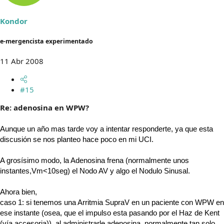
Kondor
e-mergencista experimentado
11 Abr 2008
#15
Re: adenosina en WPW?
Aunque un año mas tarde voy a intentar responderte, ya que esta
discusión se nos planteo hace poco en mi UCI.
A grosísimo modo, la Adenosina frena (normalmente unos
instantes,Vm<10seg) el Nodo AV y algo el Nodulo Sinusal.
Ahora bien,
caso 1: si tenemos una Arritmia SupraV en un paciente con WPW en
ese instante (osea, que el impulso esta pasando por el Haz de Kent
(vía accesoria)), al administrarle adenosina, normalmente tan solo