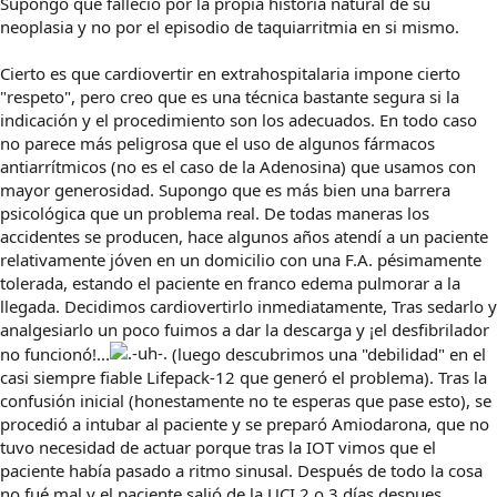
Supongo que falleció por la propia historia natural de su
neoplasia y no por el episodio de taquiarritmia en si mismo.
Cierto es que cardiovertir en extrahospitalaria impone cierto
"respeto", pero creo que es una técnica bastante segura si la
indicación y el procedimiento son los adecuados. En todo caso
no parece más peligrosa que el uso de algunos fármacos
antiarrítmicos (no es el caso de la Adenosina) que usamos con
mayor generosidad. Supongo que es más bien una barrera
psicológica que un problema real. De todas maneras los
accidentes se producen, hace algunos años atendí a un paciente
relativamente jóven en un domicilio con una F.A. pésimamente
tolerada, estando el paciente en franco edema pulmorar a la
llegada. Decidimos cardiovertirlo inmediatamente, Tras sedarlo y
analgesiarlo un poco fuimos a dar la descarga y ¡el desfibrilador
no funcionó!...
(luego descubrimos una "debilidad" en el
casi siempre fiable Lifepack-12 que generó el problema). Tras la
confusión inicial (honestamente no te esperas que pase esto), se
procedió a intubar al paciente y se preparó Amiodarona, que no
tuvo necesidad de actuar porque tras la IOT vimos que el
paciente había pasado a ritmo sinusal. Después de todo la cosa
no fué mal y el paciente salió de la UCI 2 o 3 días despues.