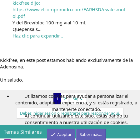
kickfree dijo:
https://www.elcomprimido.com/FARHSD/evalesmol
ol.pdf
Y del Brevibloc 100 mg vial 10 ml.
Quepensais...
Haz clic para expandir...
Kickfree, en este post estamos hablando exclusivamente de la
Adenosina.
Un saludo.
Utilizamos cookies para ayudar a personalizar el
1
2
Sig.
contenido, adaptar la experiencia, y si estás registrado, a
mantenerte conectado.
Debes iniciar sesión o registrarte para responder aquí.
Al continuar utilizando este sitio, estás dando tu
consentimiento a nuestra utilización de cookies.
Temas Similares
Aceptar
Saber más…