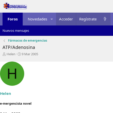
Foros
Novedades
Acceder
Multimedia
Regístrate
Recursos
Nuevos mensajes
Fármacos de emergencias
ATP/Adenosina
I
F
Helen
9 Mar 2005
n
e
i
c
c
h
H
i
a
a
d
d
e
o
i
r
n
Helen
d
i
e
c
e-mergencista novel
l
i
t
o
e