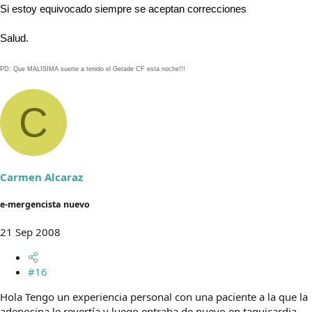
Si estoy equivocado siempre se aceptan correcciones
Salud.
PD:
Que MALISIMA suerte a tenido el Getade CF esta noche!!!
C
Carmen Alcaraz
e-mergencista nuevo
21 Sep 2008
#16
Hola Tengo un experiencia personal con una paciente a la que la
adenosina le revertía y luego entraba de nuevo en taquicardia