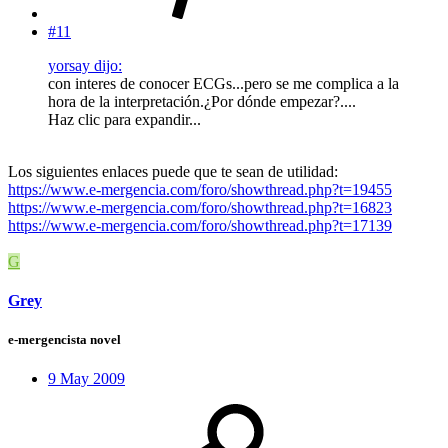
#11
yorsay dijo:
con interes de conocer ECGs...pero se me complica a la
hora de la interpretación.¿Por dónde empezar?....
Haz clic para expandir...
Los siguientes enlaces puede que te sean de utilidad:
https://www.e-mergencia.com/foro/showthread.php?t=19455
https://www.e-mergencia.com/foro/showthread.php?t=16823
https://www.e-mergencia.com/foro/showthread.php?t=17139
G
Grey
e-mergencista novel
9 May 2009