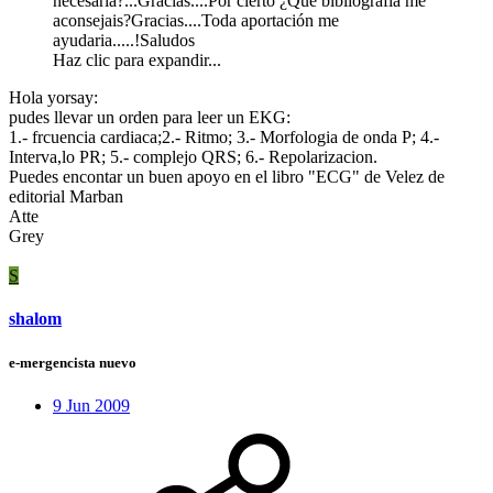
necesaria?...Gracias....Por cierto ¿Qué bibliográfia me
aconsejais?Gracias....Toda aportación me
ayudaria.....!Saludos
Haz clic para expandir...
Hola yorsay:
pudes llevar un orden para leer un EKG:
1.- frcuencia cardiaca;2.- Ritmo; 3.- Morfologia de onda P; 4.-
Interva,lo PR; 5.- complejo QRS; 6.- Repolarizacion.
Puedes encontar un buen apoyo en el libro "ECG" de Velez de
editorial Marban
Atte
Grey
S
shalom
e-mergencista nuevo
9 Jun 2009