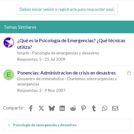
Debes iniciar sesión o registrarte para responder aquí.
Temas Similares
¿Qué es la Psicología de Emergencias? ¿Qué técnicas
utiliza?
hmarin
Psicología de emergencias y desastres
Respuestas
5
25 Jul 2009
C
Ponencias: Administracion de crisis en desastres
E
e
Encuentro de criminalistica
Charlemos sobre urgencias y
emergencias
r
Respuestas
2
9 Nov 2007
r
a
d
Facebook
X
Bluesky
LinkedIn
Reddit
Pinterest
Tumblr
WhatsApp
Email
Compartir:
o
Psicología de emergencias y desastres