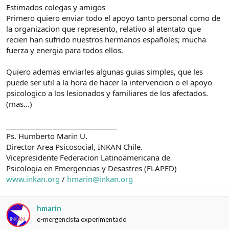
d
i
Estimados colegas y amigos
e
c
Primero quiero enviar todo el apoyo tanto personal como de
l
i
la organizacion que represento, relativo al atentato que
t
o
recien han sufrido nuestros hermanos españoles; mucha
e
fuerza y energia para todos ellos.
m
a
Quiero ademas enviarles algunas guias simples, que les
puede ser util a la hora de hacer la intervencion o el apoyo
psicologico a los lesionados y familiares de los afectados.
(mas...)
_______________________________
Ps. Humberto Marin U.
Director Area Psicosocial, INKAN Chile.
Vicepresidente Federacion Latinoamericana de
Psicologia en Emergencias y Desastres (FLAPED)
www.inkan.org
/
hmarin@inkan.org
hmarin
e-mergencista experimentado