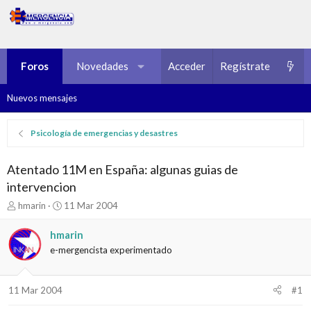
Foros
Novedades
Multimedia
Acceder
Regístrate
Recursos
Nuevos mensajes
Psicología de emergencias y desastres
Atentado 11M en España: algunas guias de
intervencion
I
F
hmarin
11 Mar 2004
n
e
i
c
hmarin
c
h
e-mergencista experimentado
i
a
a
d
d
e
11 Mar 2004
#1
o
i
r
n