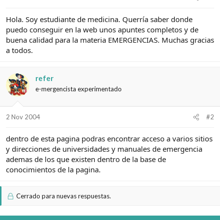
e
c
l
i
Hola. Soy estudiante de medicina. Querría saber donde
t
o
e
puedo conseguir en la web unos apuntes completos y de
m
buena calidad para la materia EMERGENCIAS. Muchas gracias
a
a todos.
refer
e-mergencista experimentado
2 Nov 2004
#2
dentro de esta pagina podras encontrar acceso a varios sitios
y direcciones de universidades y manuales de emergencia
ademas de los que existen dentro de la base de
conocimientos de la pagina.
Cerrado para nuevas respuestas.