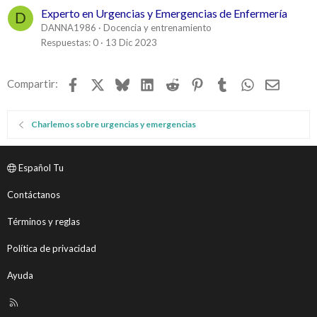
Experto en Urgencias y Emergencias de Enfermería
D
DANNA1986
Docencia y entrenamiento
Respuestas
0
13 Dic 2023
Facebook
X
Bluesky
LinkedIn
Reddit
Pinterest
Tumblr
WhatsApp
Email
Compartir:
Charlemos sobre urgencias y emergencias
Español Tu
Contáctanos
Términos y reglas
Política de privacidad
Ayuda
R
S