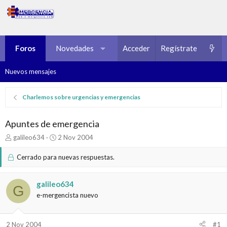
Foros
Novedades
Multimedia
Acceder
Regístrate
Recursos
Nuevos mensajes
Charlemos sobre urgencias y emergencias
Apuntes de emergencia
I
F
galileo634
2 Nov 2004
n
e
i
c
Cerrado para nuevas respuestas.
c
h
i
a
a
d
galileo634
G
d
e
e-mergencista nuevo
o
i
r
n
d
i
2 Nov 2004
#1