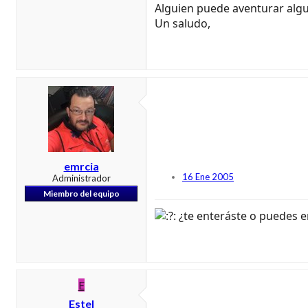
Alguien puede aventurar algu
Un saludo,
emrcia
16 Ene 2005
Administrador
Miembro del equipo
¿te enteráste o puedes en
E
Estel