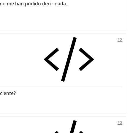
 no me han podido decir nada.
#2
aciente?
#3