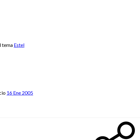
l tema
Estel
cio
16 Ene 2005