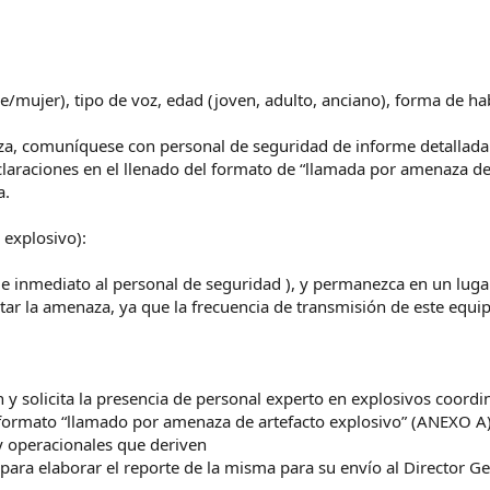
mujer), tipo de voz, edad (joven, adulto, anciano), forma de hab
a, comuníquese con personal de seguridad de informe detalladam
claraciones en el llenado del formato de “llamada por amenaza de
a.
 explosivo):
o de inmediato al personal de seguridad ), y permanezca en un lug
ar la amenaza, ya que la frecuencia de transmisión de este equip
ón y solicita la presencia de personal experto en explosivos coordi
el formato “llamado por amenaza de artefacto explosivo” (ANEXO A
y operacionales que deriven
para elaborar el reporte de la misma para su envío al Director Ge