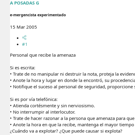
r
n
A POSADAS G
d
i
e
c
e-mergencista experimentado
l
i
t
o
15 Mar 2005
e
m
a
#1
Personal que recibe la amenaza
Si es escrita:
• Trate de no manipular ni destruir la nota, proteja la eviden
• Anote la hora y lugar en donde la encontró, su procedencia
• Notifique el suceso al personal de seguridad, proporcione
Si es por vía telefónica:
• Atienda cortésmente y sin nerviosismo.
• No interrumpir al interlocutor.
• Trate de hacer razonar a la persona que amenaza para que
• Anote la hora en que la recibe, mantenga el mayor tiempo p
¿Cuándo va a explotar? ¿Que puede causar si explota?