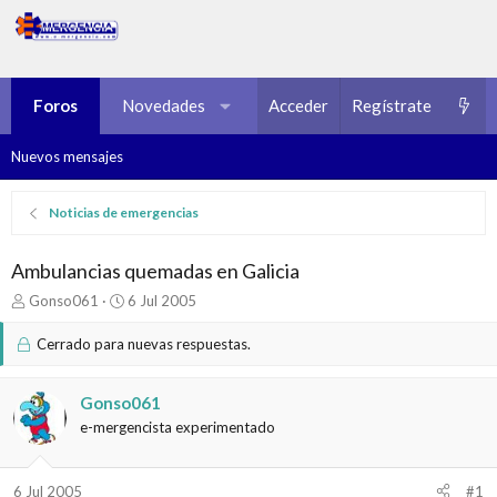
Foros
Novedades
Multimedia
Acceder
Regístrate
Recursos
Nuevos mensajes
Noticias de emergencias
Ambulancias quemadas en Galicia
I
F
Gonso061
6 Jul 2005
n
e
i
c
Cerrado para nuevas respuestas.
c
h
i
a
a
d
Gonso061
d
e
e-mergencista experimentado
o
i
r
n
d
i
6 Jul 2005
#1