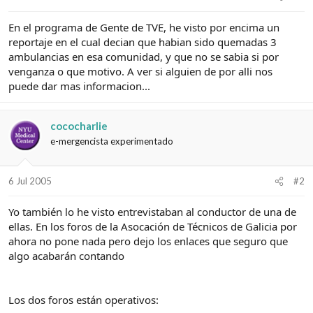
e
c
l
i
En el programa de Gente de TVE, he visto por encima un
t
o
e
reportaje en el cual decian que habian sido quemadas 3
m
ambulancias en esa comunidad, y que no se sabia si por
a
venganza o que motivo. A ver si alguien de por alli nos
puede dar mas informacion...
cococharlie
e-mergencista experimentado
6 Jul 2005
#2
Yo también lo he visto entrevistaban al conductor de una de
ellas. En los foros de la Asocación de Técnicos de Galicia por
ahora no pone nada pero dejo los enlaces que seguro que
algo acabarán contando
Los dos foros están operativos: