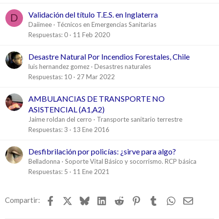
Validación del título T.E.S. en Inglaterra
D
Daiimee
Técnicos en Emergencias Sanitarias
Respuestas
0
11 Feb 2020
Desastre Natural Por Incendios Forestales, Chile
luis hernandez gomez
Desastres naturales
Respuestas
10
27 Mar 2022
AMBULANCIAS DE TRANSPORTE NO
ASISTENCIAL (A1,A2)
Jaime roldan del cerro
Transporte sanitario terrestre
Respuestas
3
13 Ene 2016
Desfibrilación por policías: ¿sirve para algo?
Belladonna
Soporte Vital Básico y socorrismo. RCP básica
Respuestas
5
11 Ene 2021
Facebook
X
Bluesky
LinkedIn
Reddit
Pinterest
Tumblr
WhatsApp
Email
Compartir: