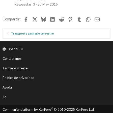
Respuestas
3
23 May 2016
Facebook
X
Bluesky
LinkedIn
Reddit
Pinterest
Tumblr
WhatsApp
Email
Compartir:
Transporte sanitario terrestre
Español Tu
Contáctanos
Términos y reglas
Política de privacidad
Ayuda
R
S
S
®
Community platform by XenForo
© 2010-2025 XenForo Ltd.