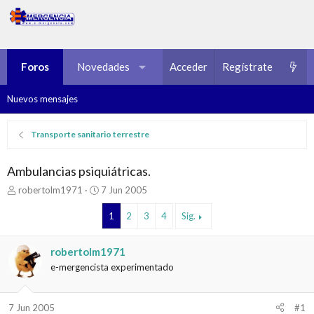
Foros
Novedades
Multimedia
Acceder
Regístrate
Recursos
Nuevos mensajes
Transporte sanitario terrestre
Ambulancias psiquiátricas.
I
F
robertolm1971
7 Jun 2005
n
e
i
c
1
2
3
4
Sig.
c
h
i
a
robertolm1971
a
d
d
e
e-mergencista experimentado
o
i
r
n
d
i
7 Jun 2005
#1