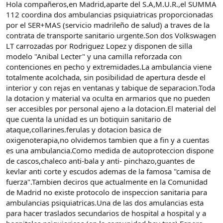
Hola compañeros,en Madrid,aparte del S.A,M.U.R.,el SUMMA
112 coordina dos ambulancias psiquiatricas proporcionadas
por el SER+MAS (servicio madrileño de salud) a traves de la
contrata de transporte sanitario urgente.Son dos Volkswagen
LT carrozadas por Rodriguez Lopez y disponen de silla
modelo "Anibal Lecter" y una camilla reforzada con
contenciones en pecho y extremidades.La ambulancia viene
totalmente acolchada, sin posibilidad de apertura desde el
interior y con rejas en ventanas y tabique de separacion.Toda
la dotacion y material va oculta en armarios que no pueden
ser accesibles por personal ajeno a la dotacion.El material del
que cuenta la unidad es un botiquin sanitario de
ataque,collarines.ferulas y dotacion basica de
oxigenoterapia,no olvidemos tambien que a fin y a cuentas
es una ambulancia.Como medida de autoproteccion dispone
de cascos,chaleco anti-bala y anti- pinchazo,guantes de
kevlar anti corte y escudos ademas de la famosa "camisa de
fuerza".Tambien deciros que actualmente en la Comunidad
de Madrid no existe protocolo de inspeccion sanitaria para
ambulancias psiquiatricas.Una de las dos amulancias esta
para hacer traslados secundarios de hospital a hospital y a