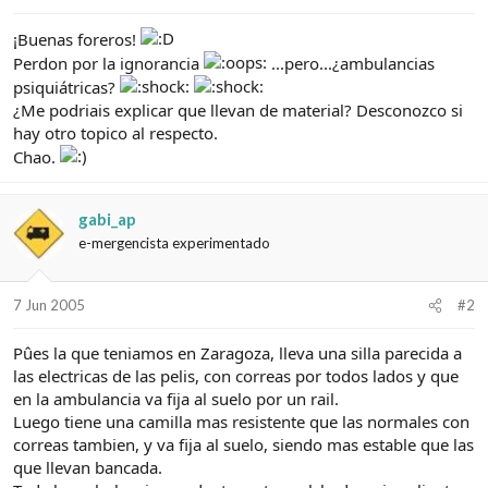
e
c
l
i
¡Buenas foreros!
t
o
Perdon por la ignorancia
...pero...¿ambulancias
e
m
psiquiátricas?
a
¿Me podriais explicar que llevan de material? Desconozco si
hay otro topico al respecto.
Chao.
gabi_ap
e-mergencista experimentado
7 Jun 2005
#2
Pûes la que teniamos en Zaragoza, lleva una silla parecida a
las electricas de las pelis, con correas por todos lados y que
en la ambulancia va fija al suelo por un rail.
Luego tiene una camilla mas resistente que las normales con
correas tambien, y va fija al suelo, siendo mas estable que las
que llevan bancada.