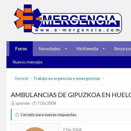
Foros
Novedades
Multimedia
Recurso
Nuevos mensajes
General
Trabajo en urgencias y emergencias
AMBULANCIAS DE GIPUZKOA EN HUELG
I
F
speyote
7 Dic 2004
n
e
i
c
Cerrado para nuevas respuestas.
c
h
i
a
a
d
7 Dic 2004