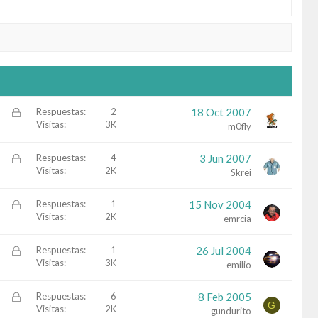
C
Respuestas
2
18 Oct 2007
Visitas
3K
e
m0fly
r
r
C
Respuestas
4
3 Jun 2007
a
Visitas
2K
e
Skrei
d
r
o
r
C
Respuestas
1
15 Nov 2004
a
Visitas
2K
e
emrcia
d
r
o
r
C
Respuestas
1
26 Jul 2004
a
Visitas
3K
e
emilio
d
r
o
r
C
Respuestas
6
8 Feb 2005
G
a
Visitas
2K
e
gundurito