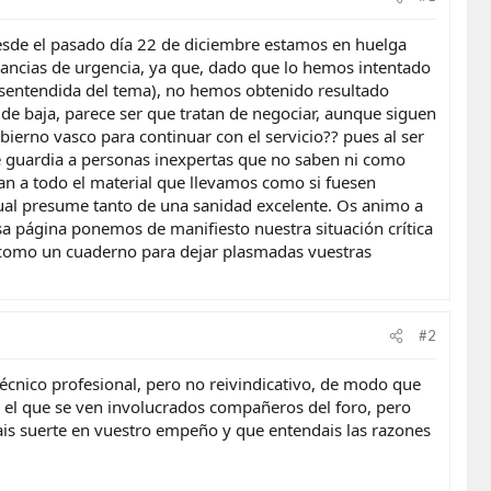
desde el pasado día 22 de diciembre estamos en huelga
lancias de urgencia, ya que, dado que lo hemos intentado
esentendida del tema), no hemos obtenido resultado
de baja, parece ser que tratan de negociar, aunque siguen
ierno vasco para continuar con el servicio?? pues al ser
e guardia a personas inexpertas que no saben ni como
ran a todo el material que llevamos como si fuesen
l cual presume tanto de una sanidad excelente. Os animo a
esa página ponemos de manifiesto nuestra situación crítica
sí como un cuaderno para dejar plasmadas vuestras
#2
écnico profesional, pero no reivindicativo, de modo que
 el que se ven involucrados compañeros del foro, pero
ais suerte en vuestro empeño y que entendais las razones