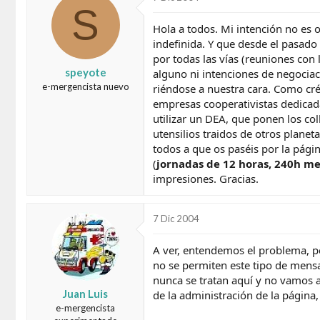
S
d
e
o
i
Hola a todos. Mi intención no es 
r
n
indefinida. Y que desde el pasado
d
i
por todas las vías (reuniones co
e
c
speyote
alguno ni intenciones de negociac
l
i
t
o
e-mergencista nuevo
riéndose a nuestra cara. Como cré
e
empresas cooperativistas dedicad
m
utilizar un DEA, que ponen los co
a
utensilios traidos de otros planet
todos a que os paséis por la pági
(
jornadas de 12 horas, 240h me
impresiones. Gracias.
7 Dic 2004
A ver, entendemos el problema, pe
no se permiten este tipo de mens
nunca se tratan aquí y no vamos a
Juan Luis
de la administración de la página,
e-mergencista