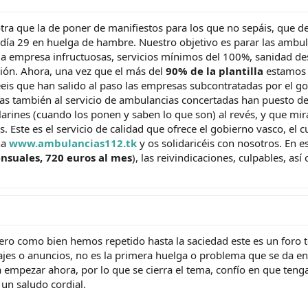
otra que la de poner de manifiestos para los que no sepáis, que 
 día 29 en huelga de hambre. Nuestro objetivo es parar las ambu
n la empresa infructuosas, servicios mínimos del 100%, sanidad d
ión. Ahora, una vez que el más del
90% de la plantilla
estamos 
eis que han salido al paso las empresas subcontratadas por el gob
as también al servicio de ambulancias concertadas han puesto d
llarines (cuando los ponen y saben lo que son) al revés, y que mi
as. Este es el servicio de calidad que ofrece el gobierno vasco, e
na
www.ambulancias112.tk
y os solidaricéis con nosotros. En 
nsuales, 720 euros al mes
), las reivindicaciones, culpables, a
ro como bien hemos repetido hasta la saciedad este es un foro t
ajes o anuncios, no es la primera huelga o problema que se da en
 empezar ahora, por lo que se cierra el tema, confío en que teng
 un saludo cordial.